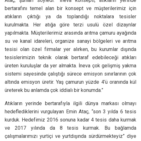
Ataç, şunları söyledi: “İneva konsepti, atıkların yerinde
bertarafını temel alan bir konsept ve müşterilerimiz için
atıkların çıktığı ya da toplandığı noktalara tesisler
kurulmakta. Her atığa göre terzi usulü özel dizaynlar
yapılmakta. Müşterilerimiz arasında arıtma çamuru ayağında
su ve kanal idareleri, organize sanayi bölgeleri ve arıtma
tesisi olan özel firmalar yer alırken, bu kurumlar dışında
tesislerimizin teknik olarak bertaraf edebileceği atıkları
üreten kuruluşlar da yer almakta. İneva çok gelişmiş yakma
sistemi sayesinde çalıştığı sürece emisyon sınırlarının çok
altında emisyon üretir. Yaş çamurun yüzde 4’ü oranında kül
üreterek bu anlamda çok iddialı bir konumda.”
Atıkların yerinde bertarafıyla ilgili dünya markası olmayı
hedeflediklerini vurgulayan Emin Ataç, “son 3 yılda 6 tesis
kurduk. Hedefimiz 2016 sonuna kadar 4 tesis daha kurmak
ve 2017 yılında da 8 tesis kurmak. Bu bağlamda
çalışmalarımızı yurtiçi ve yurtdışında sürdürmekteyiz” diye