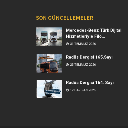
SON GÜNCELLEMELER
Mercedes-Benz Türk Dijital
Hizmetleriyle Filo
Yönetiminde Yeni Dönem
31 TEMMUZ 2026
Radüs Dergisi 165.Sayı
23 TEMMUZ 2026
Radüs Dergisi 164. Sayı
12 HAZIRAN 2026