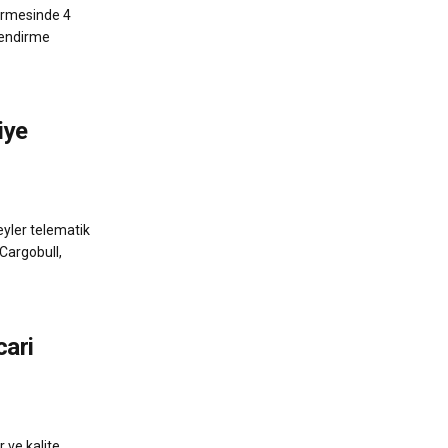
irmesinde 4
rlendirme
iye
reyler telematik
 Cargobull,
ari
 ve kalite