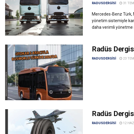
RADUSDERGISI
31 TEM
Mercedes-Benz Türk, My
yönetim sistemiyle kamy
daha verimli yönetme i
Radüs Dergis
RADUSDERGISI
23 TEM
Radüs Dergisi
RADUSDERGISI
12 HAZ