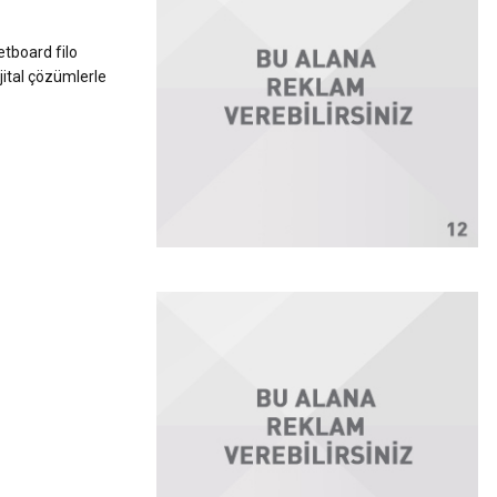
etboard filo
jital çözümlerle