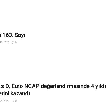
 163. Sayı
IS 2026
0
ks D, Euro NCAP değerlendirmesinde 4 yıldı
etini kazandı
AN 2026
0