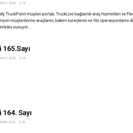
MUZ 2026
0
 TruckPoint müşteri portalı, TruckLive bağlantılı araç hizmetleri ve Fle
on müşterilerine araçlarını, bakım süreçlerini ve filo operasyonlarını di
mkânı sunuyor....
i 165.Sayı
MUZ 2026
0
 164. Sayı
IRAN 2026
0