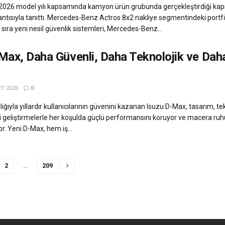
026 model yılı kapsamında kamyon ürün grubunda gerçekleştirdiği kapsa
antısıyla tanıttı. Mercedes-Benz Actros 8x2 nakliye segmentindeki portf
sıra yeni nesil güvenlik sistemleri, Mercedes-Benz...
Max, Daha Güvenli, Daha Teknolojik ve Dah
T 2026
0
lığıyla yıllardır kullanıcılarının güvenini kazanan Isuzu D-Max, tasarım, tek
i geliştirmelerle her koşulda güçlü performansını koruyor ve macera ru
r. Yeni D-Max, hem iş...
2
…
209