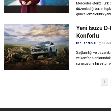
Mercedes-Benz Türk, 2
düzenlediği basın topl
güncellemelerinin yanı 
Yeni Isuzu D-
Konforlu
RADUSDERGISI
26 MAR
Sağlamlığı ve dayanıklı
ve konfor alanlarındak
sürücüsüne hissettiriyo
1