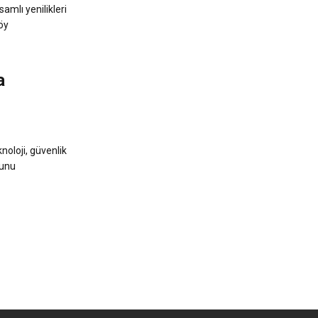
mlı yenilikleri
öy
a
noloji, güvenlik
hunu