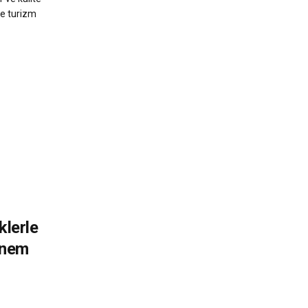
le turizm
lerle
Dönem