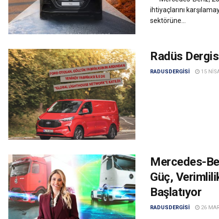
ihtiyaçlarını karşılama
sektörüne...
Radüs Dergisi
RADUSDERGISI
15 NIS
Mercedes-Ben
Güç, Verimlil
Başlatıyor
RADUSDERGISI
26 MAR