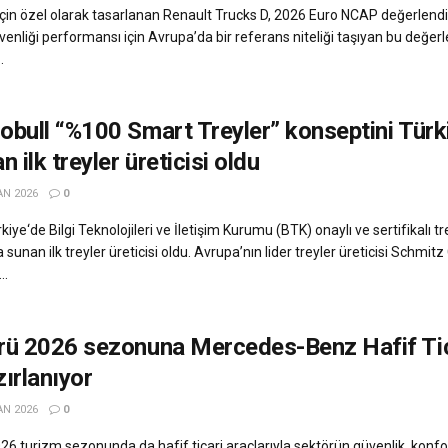
için özel olarak tasarlanan Renault Trucks D, 2026 Euro NCAP değerlend
üvenliği performansı için Avrupa’da bir referans niteliği taşıyan bu değe
.
bull “%100 Smart Treyler” konseptini Türk
 ilk treyler üreticisi oldu
AN 2026
0
iye‘de Bilgi Teknolojileri ve İletişim Kurumu (BTK) onaylı ve sertifikalı t
a sunan ilk treyler üreticisi oldu. Avrupa’nın lider treyler üreticisi Schmitz
..
rü 2026 sezonuna Mercedes-Benz Hafif Tic
zırlanıyor
AN 2026
0
turizm sezonunda da hafif ticari araçlarıyla sektörün güvenlik, konfor