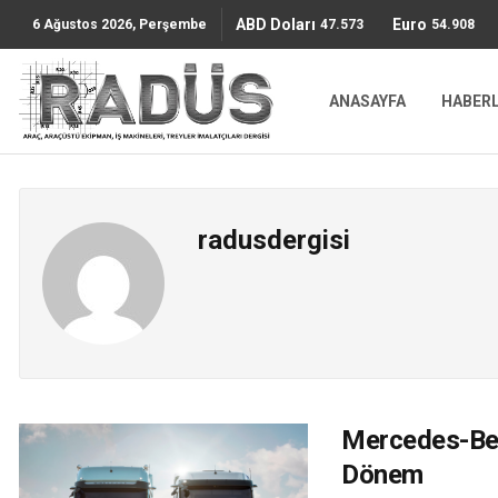
ABD Doları
Euro
47.5736
54.9087
6 Ağustos 2026, Perşembe
ANASAYFA
HABER
radusdergisi
Mercedes-Benz
Dönem