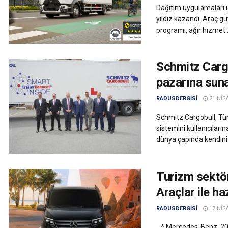
Dağıtım uygulamaları 
yıldız kazandı. Araç g
programı, ağır hizmet..
Schmitz Cargo
pazarına sunan
RADUSDERGISI
21 NIS
Schmitz Cargobull, Türk
sistemini kullanıcıların
dünya çapında kendini.
Turizm sektö
Araçlar ile ha
RADUSDERGISI
17 NIS
* Mercedes-Benz, 2026 