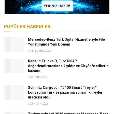
POPÜLER HABERLER
Mercedes-Benz Türk Dijital Hizmetleriyle Filo
Yönetiminde Yeni Dönem
31 TEMMUZ 2026
Renault Trucks D, Euro NCAP
değerlendirmesinde 4 yıldız ve CitySafe etiketini
kazandı
28 NISAN 2026
Schmitz Cargobull “%100 Smart Treyler”
konseptini Türkiye pazarına sunan ilk treyler
üreticisi oldu
21 NISAN 2026