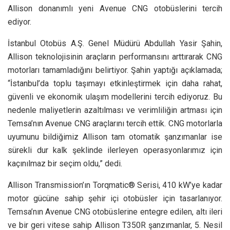
Allison donanımlı yeni Avenue CNG otobüslerini tercih
ediyor.
İstanbul Otobüs A.Ş. Genel Müdürü Abdullah Yasir Şahin,
Allison teknolojisinin araçların performansını arttırarak CNG
motorları tamamladığını belirtiyor. Şahin yaptığı açıklamada;
“İstanbul’da toplu taşımayı etkinleştirmek için daha rahat,
güvenli ve ekonomik ulaşım modellerini tercih ediyoruz. Bu
nedenle maliyetlerin azaltılması ve verimliliğin artması için
Temsa’nın Avenue CNG araçlarını tercih ettik. CNG motorlarla
uyumunu bildiğimiz Allison tam otomatik şanzımanlar ise
sürekli dur kalk şeklinde ilerleyen operasyonlarımız için
kaçınılmaz bir seçim oldu,” dedi.
Allison Transmission’ın Torqmatic® Serisi, 410 kW’ye kadar
motor gücüne sahip şehir içi otobüsler için tasarlanıyor.
Temsa’nın Avenue CNG otobüslerine entegre edilen, altı ileri
ve bir geri vitese sahip Allison T350R şanzımanlar, 5. Nesil