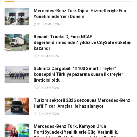
Mercedes-Benz Türk Dijital Hizmetleriyle Filo
Yönetiminde Yeni Dönem
31 TEMMUZ 2026
Renault Trucks D, Euro NCAP
değerlendirmesinde 4 yıldız ve CitySafe etiketini
kazandı
28 NISAN 2026
Schmitz Cargobull “%100 Smart Treyler”
konseptini Türkiye pazarına sunan ilk treyler
üreticisi oldu
21 NISAN 2026
Turizm sektörü 2026 sezonuna Mercedes-Benz
Hafif Ticari Araçlar ile hazırlanıyor
17 NISAN 2026
Mercedes-Benz Türk, Kamyon Ürün
Portföyündeki Yeniliklerle Güç, Verimlilik,