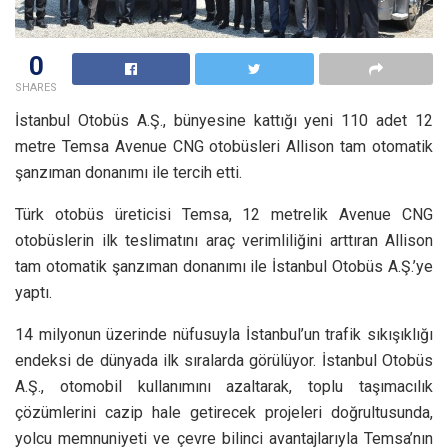
0
SHARES
İstanbul Otobüs A.Ş., bünyesine kattığı yeni 110 adet 12
metre Temsa Avenue CNG otobüsleri Allison tam otomatik
şanzıman donanımı ile tercih etti.
Türk otobüs üreticisi Temsa, 12 metrelik Avenue CNG
otobüslerin ilk teslimatını araç verimliliğini arttıran Allison
tam otomatik şanzıman donanımı ile İstanbul Otobüs A.Ş.’ye
yaptı.
14 milyonun üzerinde nüfusuyla İstanbul’un trafik sıkışıklığı
endeksi de dünyada ilk sıralarda görülüyor. İstanbul Otobüs
A.Ş., otomobil kullanımını azaltarak, toplu taşımacılık
çözümlerini cazip hale getirecek projeleri doğrultusunda,
yolcu memnuniyeti ve çevre bilinci avantajlarıyla Temsa’nın