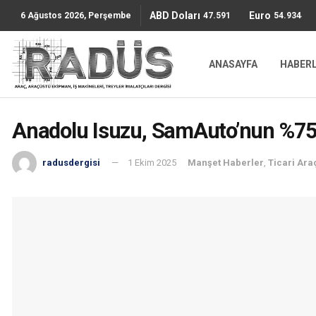
ABD Doları
Euro
47.5911
54.9344
6 Ağustos 2026, Perşembe
ANASAYFA
HABER
Anadolu Isuzu, SamAuto’nun %75 H
radusdergisi
1 Ekim 2025
Manşet Haberler
,
Ticari Ara