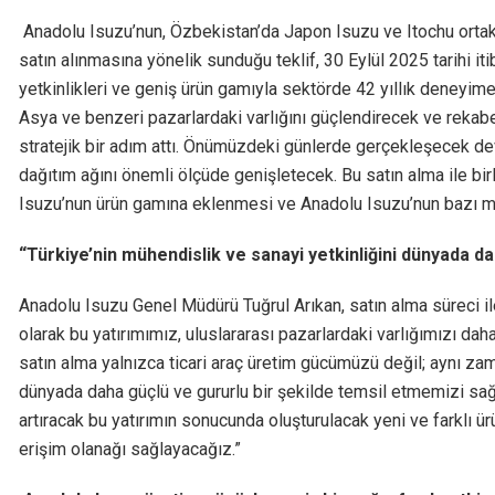
Anadolu Isuzu’nun, Özbekistan’da Japon Isuzu ve Itochu ortakl
satın alınmasına yönelik sunduğu teklif, 30 Eylül 2025 tarihi iti
yetkinlikleri ve geniş ürün gamıyla sektörde 42 yıllık deneyime
Asya ve benzeri pazarlardaki varlığını güçlendirecek ve rekab
stratejik bir adım attı. Önümüzdeki günlerde gerçekleşecek dev
dağıtım ağını önemli ölçüde genişletecek. Bu satın alma ile bi
Isuzu’nun ürün gamına eklenmesi ve Anadolu Isuzu’nun bazı mo
“Türkiye’nin mühendislik ve sanayi yetkinliğini dünyada d
Anadolu Isuzu Genel Müdürü Tuğrul Arıkan, satın alma süreci il
olarak bu yatırımımız, uluslararası pazarlardaki varlığımızı da
satın alma yalnızca ticari araç üretim gücümüzü değil; aynı za
dünyada daha güçlü ve gururlu bir şekilde temsil etmemizi sa
artıracak bu yatırımın sonucunda oluşturulacak yeni ve farklı 
erişim olanağı sağlayacağız.”