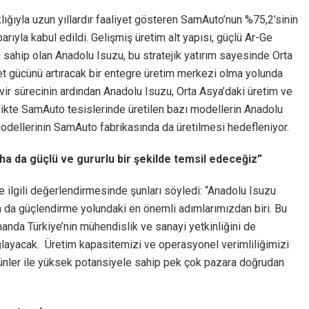
ığıyla uzun yıllardır faaliyet gösteren SamAuto’nun %75,2’sinin
barıyla kabul edildi. Gelişmiş üretim alt yapısı, güçlü Ar-Ge
 sahip olan Anadolu Isuzu, bu stratejik yatırım sayesinde Orta
et gücünü artıracak bir entegre üretim merkezi olma yolunda
ir sürecinin ardından Anadolu Isuzu, Orta Asya’daki üretim ve
rlikte SamAuto tesislerinde üretilen bazı modellerin Anadolu
dellerinin SamAuto fabrikasında da üretilmesi hedefleniyor.
aha da güçlü ve gururlu bir şekilde temsil edeceğiz”
e ilgili değerlendirmesinde şunları söyledi: “Anadolu Isuzu
ha da güçlendirme yolundaki en önemli adımlarımızdan biri. Bu
manda Türkiye’nin mühendislik ve sanayi yetkinliğini de
ğlayacak. Üretim kapasitemizi ve operasyonel verimliliğimizi
ürünler ile yüksek potansiyele sahip pek çok pazara doğrudan