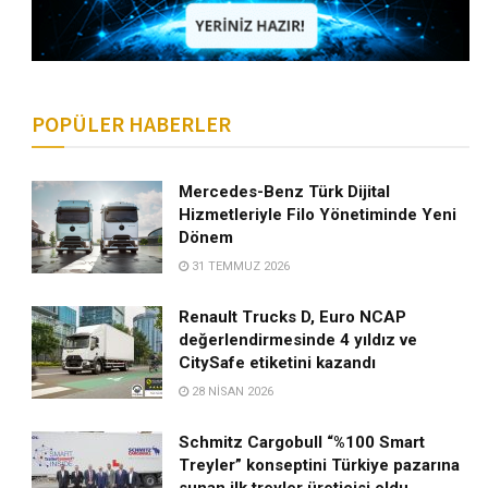
POPÜLER HABERLER
Mercedes-Benz Türk Dijital
Hizmetleriyle Filo Yönetiminde Yeni
Dönem
31 TEMMUZ 2026
Renault Trucks D, Euro NCAP
değerlendirmesinde 4 yıldız ve
CitySafe etiketini kazandı
28 NISAN 2026
Schmitz Cargobull “%100 Smart
Treyler” konseptini Türkiye pazarına
sunan ilk treyler üreticisi oldu