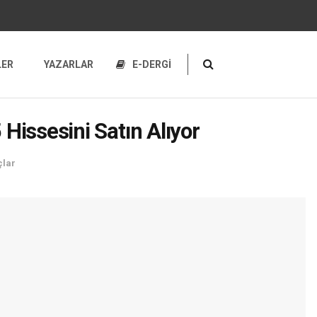
LER
YAZARLAR
E-DERGİ
issesini Satın Alıyor
çlar