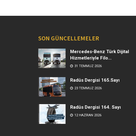
SON GÜNCELLEMELER
Mercedes-Benz Türk Dijital
Hizmetleriyle Filo
Yönetiminde Yeni Dönem
31 TEMMUZ 2026
Radüs Dergisi 165.Sayı
23 TEMMUZ 2026
Radüs Dergisi 164. Sayı
12 HAZIRAN 2026