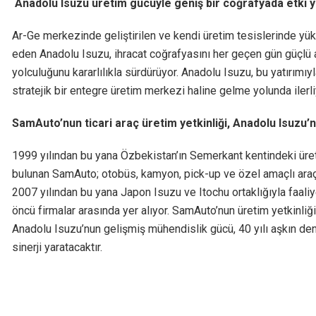
Anadolu Isuzu üretim gücüyle geniş bir coğrafyada etki 
Ar-Ge merkezinde geliştirilen ve kendi üretim tesislerinde yükse
eden Anadolu Isuzu, ihracat coğrafyasını her geçen gün güçlü 
yolculuğunu kararlılıkla sürdürüyor. Anadolu Isuzu, bu yatırım
stratejik bir entegre üretim merkezi haline gelme yolunda ilerli
SamAuto’nun ticari araç üretim yetkinliği, Anadolu Isuzu
1999 yılından bu yana Özbekistan’ın Semerkant kentindeki üre
bulunan SamAuto; otobüs, kamyon, pick-up ve özel amaçlı araçla
2007 yılından bu yana Japon Isuzu ve Itochu ortaklığıyla faaliye
öncü firmalar arasında yer alıyor. SamAuto’nun üretim yetkinliği
Anadolu Isuzu’nun gelişmiş mühendislik gücü, 40 yılı aşkın den
sinerji yaratacaktır.