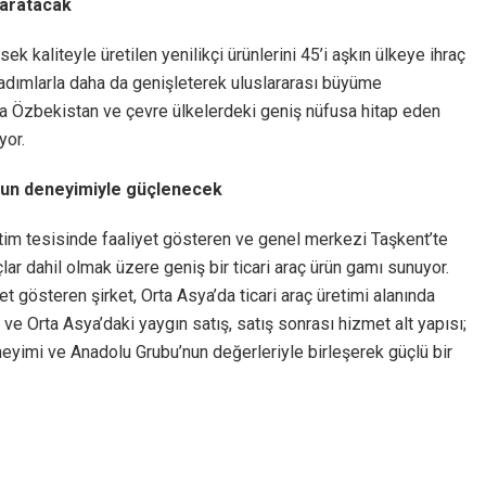
yaratacak
k kaliteyle üretilen yenilikçi ürünlerini 45’i aşkın ülkeye ihraç
adımlarla daha da genişleterek uluslararası büyüme
ıyla Özbekistan ve çevre ülkelerdeki geniş nüfusa hitap eden
yor.
’nun deneyimiyle güçlenecek
tim tesisinde faaliyet gösteren ve genel merkezi Taşkent’te
r dahil olmak üzere geniş bir ticari araç ürün gamı sunuyor.
t gösteren şirket, Orta Asya’da ticari araç üretimi alanında
 ve Orta Asya’daki yaygın satış, satış sonrası hizmet alt yapısı;
eyimi ve Anadolu Grubu’nun değerleriyle birleşerek güçlü bir