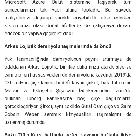
Microsoft Azure Bulut sistemine taşıyarak tüm
sunucularımızı tek yapı altına topladık. Bu sayede
maliyetimizi düşürüp sürekli erişebilirlik elde ederken
sistemimizi olası doğal afetlerde de çalışmaya devam
edecek bir yapıya geçirdik” dedi.
Arkas Lojistik demiryolu taşımalarında da öncü
Yük taşımacılığında demiryolunun payını artırmaya da
odaklanan Arkas Lojistik, bir ilke daha imza atarak şişe ve
cam gibi en hassas yükleri de demiryoluna kaydırdı. 2019’da
130 milyon şişe taşıma hedefi koyan şirket, Türk Tuborg’un
Mersin ve Eskişehir Şişecam fabrikalarından, İzmir’de
bulunan Tuborg Fabrikası’na boş şişe dağıtımlarını
gerçekleştiriyor. Şirket, aynı şekilde Güral Cam şişe ve Saint
Gobain Weber seramik kimyasalları taşımalarını da
üstlenmiş durumda.
Bakü-Tiflis-Kars hattında sefer sayısını haftada ikiye