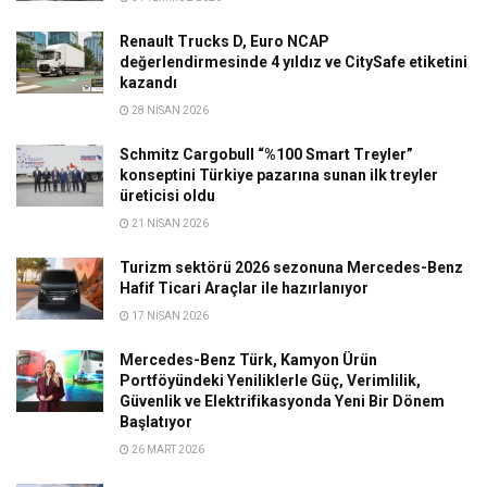
Renault Trucks D, Euro NCAP
değerlendirmesinde 4 yıldız ve CitySafe etiketini
kazandı
28 NISAN 2026
Schmitz Cargobull “%100 Smart Treyler”
konseptini Türkiye pazarına sunan ilk treyler
üreticisi oldu
21 NISAN 2026
Turizm sektörü 2026 sezonuna Mercedes-Benz
Hafif Ticari Araçlar ile hazırlanıyor
17 NISAN 2026
Mercedes-Benz Türk, Kamyon Ürün
Portföyündeki Yeniliklerle Güç, Verimlilik,
Güvenlik ve Elektrifikasyonda Yeni Bir Dönem
Başlatıyor
26 MART 2026