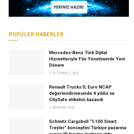
POPÜLER HABERLER
Mercedes-Benz Türk Dijital
Hizmetleriyle Filo Yönetiminde Yeni
Dönem
31 TEMMUZ 2026
Renault Trucks D, Euro NCAP
değerlendirmesinde 4 yıldız ve
CitySafe etiketini kazandı
28 NISAN 2026
Schmitz Cargobull “%100 Smart
Treyler” konseptini Türkiye pazarına
sunan ilk treyler üreticisi oldu