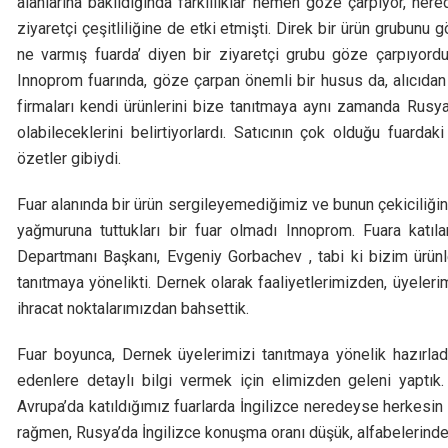
alanlarına bakıldığında farklılıklar hemen göze çarpıyor, ne
ziyaretçi çeşitliliğine de etki etmişti. Direk bir ürün grubunu
ne varmış fuarda’ diyen bir ziyaretçi grubu göze çarpıyordu.
Innoprom fuarında, göze çarpan önemli bir husus da, alıcıdan 
firmaları kendi ürünlerini bize tanıtmaya aynı zamanda Rusya i
olabileceklerini belirtiyorlardı. Satıcının çok olduğu fuard
özetler gibiydi.
Fuar alanında bir ürün sergileyemediğimiz ve bunun çekiciliği
yağmuruna tuttukları bir fuar olmadı Innoprom. Fuara katı
Departmanı Başkanı, Evgeniy Gorbachev , tabi ki bizim ürünle
tanıtmaya yönelikti. Dernek olarak faaliyetlerimizden, üyelerim
ihracat noktalarımızdan bahsettik.
Fuar boyunca, Dernek üyelerimizi tanıtmaya yönelik hazırlad
edenlere detaylı bilgi vermek için elimizden geleni yaptık
Avrupa’da katıldığımız fuarlarda İngilizce neredeyse herkesin b
rağmen, Rusya’da İngilizce konuşma oranı düşük, alfabelerinde