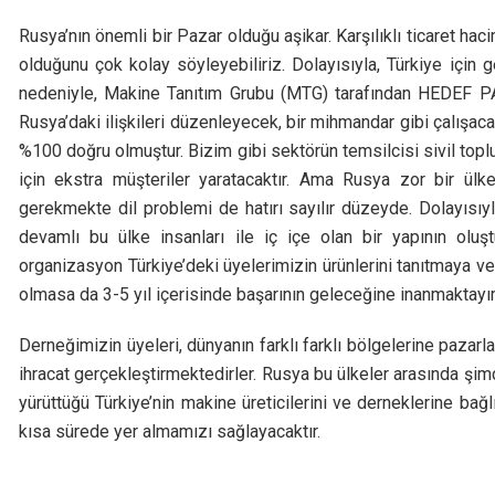
Rusya’nın önemli bir Pazar olduğu aşikar. Karşılıklı ticaret haci
olduğunu çok kolay söyleyebiliriz. Dolayısıyla, Türkiye için g
nedeniyle, Makine Tanıtım Grubu (MTG) tarafından HEDEF P
Rusya’daki ilişkileri düzenleyecek, bir mihmandar gibi çalışac
%100 doğru olmuştur. Bizim gibi sektörün temsilcisi sivil topl
için ekstra müşteriler yaratacaktır. Ama Rusya zor bir ülke, 
gerekmekte dil problemi de hatırı sayılır düzeyde. Dolayısıyl
devamlı bu ülke insanları ile iç içe olan bir yapının oluşt
organizasyon Türkiye’deki üyelerimizin ürünlerini tanıtmaya ve
olmasa da 3-5 yıl içerisinde başarının geleceğine inanmaktayı
Derneğimizin üyeleri, dünyanın farklı farklı bölgelerine pazar
ihracat gerçekleştirmektedirler. Rusya bu ülkeler arasında şi
yürüttüğü Türkiye’nin makine üreticilerini ve derneklerine bağl
kısa sürede yer almamızı sağlayacaktır.