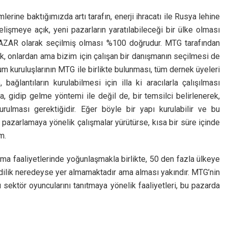
mlerine baktığımızda artı tarafın, enerji ihracatı ile Rusya lehine
elişmeye açık, yeni pazarların yaratılabileceği bir ülke olması
AZAR olarak seçilmiş olması %100 doğrudur. MTG tarafından
ak, onlardan ama bizim için çalışan bir danışmanın seçilmesi de
um kuruluşlarının MTG ile birlikte bulunması, tüm dernek üyeleri
bağlantıların kurulabilmesi için illa ki aracılarla çalışılması
a, gidip gelme yöntemi ile değil de, bir temsilci belirlenerek,
urulması gerektiğidir. Eğer böyle bir yapı kurulabilir ve bu
 pazarlamaya yönelik çalışmalar yürütürse, kısa bir süre içinde
m.
lama faaliyetlerinde yoğunlaşmakla birlikte, 50 den fazla ülkeye
mdilik neredeyse yer almamaktadır ama alması yakındır. MTG’nin
ı sektör oyuncularını tanıtmaya yönelik faaliyetleri, bu pazarda