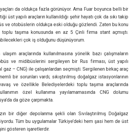
yaçları da oldukça fazla görünüyor. Ama Fuar boyunca belli bir
ği üst yapılı araçların kullanıldığı şehir hayatı çok da sıkı takip
büs ve otobüslerin oldukça eski olduğu gözlendi. Zaten bu konu
da toplu taşıma konusunda en az 5 Çinli firma stant açmıştı.
abilecekleri çok iş olduğunu düşünüyorum.
ulaşım araçlarında kullanılmasına yönelik bazı çalışmaların
üs ve midibüslerini sergileyen bir Rus firması, üst yapılı
al gaz – CNG) ile çalışanlardan seçmişti. Sergilenen birkaç araç
mli bir sorunları vardı; sıkıştırılmış doğalgaz istasyonlarının
avaş ve özellikle Belediyelerdeki toplu taşıma araçlarında
kullanımın özel kullanıma yayılamamasında CNG dolumu
usya’da da göze çarpmakta.
zın bir diğer depolanma şekli olan Sıvılaştırılmış Doğalgaz
giliyordu. Tüm bu uygulamalar Türkiye’deki hem şasi hem de üst
ini gösteren işaretlerdir.