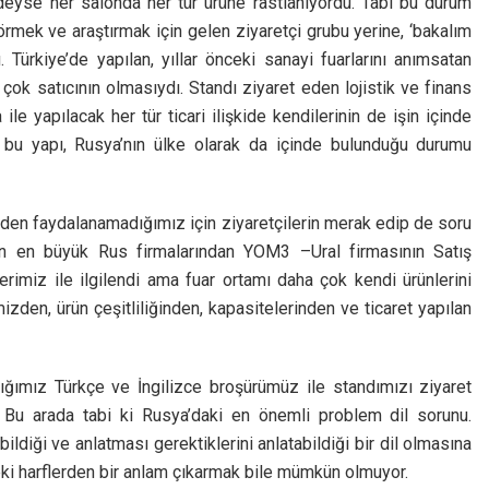
redeyse her salonda her tür ürüne rastlanıyordu. Tabi bu durum
 görmek ve araştırmak için gelen ziyaretçi grubu yerine, ‘bakalım
 Türkiye’de yapılan, yıllar önceki sanayi fuarlarını anımsatan
çok satıcının olmasıydı. Standı ziyaret eden lojistik ve finans
le yapılacak her tür ticari ilişkide kendilerinin de işin içinde
aki bu yapı, Rusya’nın ülke olarak da içinde bulunduğu durumu
nden faydalanamadığımız için ziyaretçilerin merak edip de soru
lan en büyük Rus firmalarından YOM3 –Ural firmasının Satış
rimiz ile ilgilendi ama fuar ortamı daha çok kendi ürünlerini
izden, ürün çeşitliliğinden, kapasitelerinden ve ticaret yapılan
ığımız Türkçe ve İngilizce broşürümüz ile standımızı ziyaret
. Bu arada tabi ki Rusya’daki en önemli problem dil sorunu.
ildiği ve anlatması gerektiklerini anlatabildiği bir dil olmasına
ki harflerden bir anlam çıkarmak bile mümkün olmuyor.