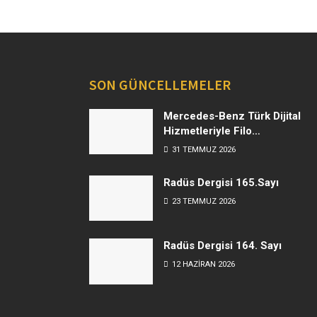
SON GÜNCELLEMELER
Mercedes-Benz Türk Dijital
Hizmetleriyle Filo
Yönetiminde Yeni Dönem
31 TEMMUZ 2026
Radüs Dergisi 165.Sayı
23 TEMMUZ 2026
Radüs Dergisi 164. Sayı
12 HAZIRAN 2026