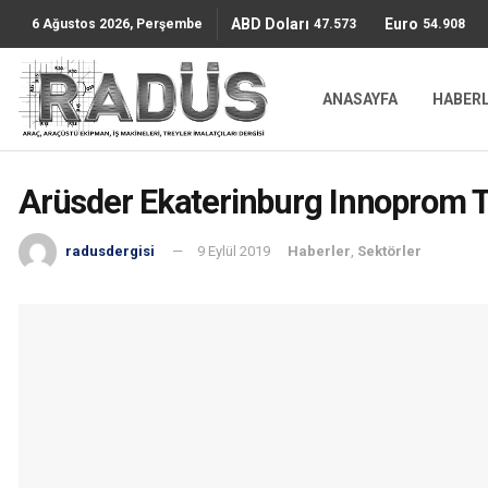
ABD Doları
Euro
47.5736
54.9087
6 Ağustos 2026, Perşembe
ANASAYFA
HABER
Arüsder Ekaterinburg Innoprom Ti
radusdergisi
9 Eylül 2019
Haberler
,
Sektörler