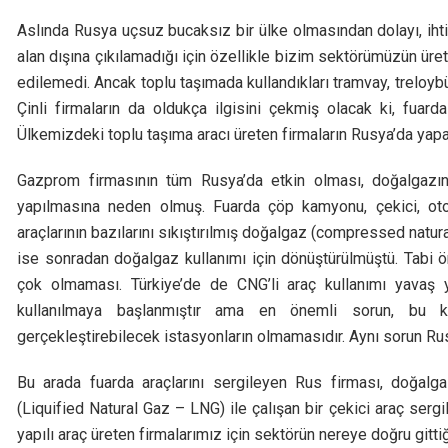
Aslında Rusya uçsuz bucaksız bir ülke olmasından dolayı, ihti
alan dışına çıkılamadığı için özellikle bizim sektörümüzün üretti
edilemedi. Ancak toplu taşımada kullandıkları tramvay, treloy
Çinli firmaların da oldukça ilgisini çekmiş olacak ki, fuar
Ülkemizdeki toplu taşıma aracı üreten firmaların Rusya’da yap
Gazprom firmasının tüm Rusya’da etkin olması, doğalgazın 
yapılmasına neden olmuş. Fuarda çöp kamyonu, çekici, otob
araçlarının bazılarını sıkıştırılmış doğalgaz (compressed natur
ise sonradan doğalgaz kullanımı için dönüştürülmüştü. Tabi öne
çok olmaması. Türkiye’de de CNG’li araç kullanımı yavaş y
kullanılmaya başlanmıştır ama en önemli sorun, bu 
gerçekleştirebilecek istasyonların olmamasıdır. Aynı sorun R
Bu arada fuarda araçlarını sergileyen Rus firması, doğalga
(Liquified Natural Gaz – LNG) ile çalışan bir çekici araç ser
yapılı araç üreten firmalarımız için sektörün nereye doğru gittiğ