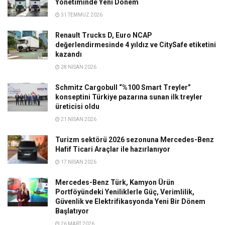
Yönetiminde Yeni Dönem
31 TEMMUZ 2026
Renault Trucks D, Euro NCAP
değerlendirmesinde 4 yıldız ve CitySafe etiketini
kazandı
28 NISAN 2026
Schmitz Cargobull “%100 Smart Treyler”
konseptini Türkiye pazarına sunan ilk treyler
üreticisi oldu
21 NISAN 2026
Turizm sektörü 2026 sezonuna Mercedes-Benz
Hafif Ticari Araçlar ile hazırlanıyor
17 NISAN 2026
Mercedes-Benz Türk, Kamyon Ürün
Portföyündeki Yeniliklerle Güç, Verimlilik,
Güvenlik ve Elektrifikasyonda Yeni Bir Dönem
Başlatıyor
26 MART 2026