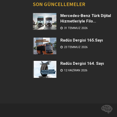
SON GÜNCELLEMELER
Mercedes-Benz Türk Dijital
Hizmetleriyle Filo
Yönetiminde Yeni Dönem
31 TEMMUZ 2026
Radüs Dergisi 165.Sayı
23 TEMMUZ 2026
Radüs Dergisi 164. Sayı
12 HAZIRAN 2026