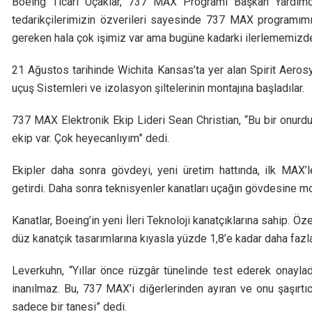
Boeing Ticari Uçaklar, 737 MAX Programı Başkan Yardımcı
tedarikçilerimizin özverileri sayesinde 737 MAX program
gereken hala çok işimiz var ama bugüne kadarki ilerlememiz
21 Ağustos tarihinde Wichita Kansas’ta yer alan Spirit Aeros
uçuş Sistemleri ve izolasyon şiltelerinin montajına başladılar.
737 MAX Elektronik Ekip Lideri Sean Christian, “Bu bir onurdu
ekip var. Çok heyecanlıyım” dedi.
Ekipler daha sonra gövdeyi, yeni üretim hattında, ilk MAX’
getirdi. Daha sonra teknisyenler kanatları uçağın gövdesine mon
Kanatlar, Boeing’in yeni İleri Teknoloji kanatçıklarına sahip. Ö
düz kanatçık tasarımlarına kıyasla yüzde 1,8’e kadar daha fazla 
Leverkuhn, “Yıllar önce rüzgâr tünelinde test ederek onayla
inanılmaz. Bu, 737 MAX’i diğerlerinden ayıran ve onu şaşırtı
sadece bir tanesi” dedi.