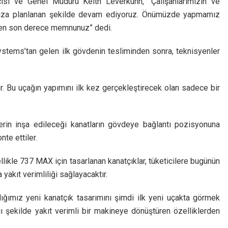
sı ve Genel Müdürü Keith Leverkuhn, “Çalışanlarımızın ve
ımıza planlanan şekilde devam ediyoruz. Önümüzde yapmamız
den son derece memnunuz” dedi.
ystems’tan gelen ilk gövdenin tesliminden sonra, teknisyenler
r. Bu uçağın yapımını ilk kez gerçekleştirecek olan sadece bir
lerin inşa edileceği kanatların gövdeye bağlantı pozisyonuna
te ettiler.
zellikle 737 MAX için tasarlanan kanatçıklar, tüketicilere bugünün
yakıt verimliliği sağlayacaktır.
dığımız yeni kanatçık tasarımını şimdi ilk yeni uçakta görmek
cı şekilde yakıt verimli bir makineye dönüştüren özelliklerden