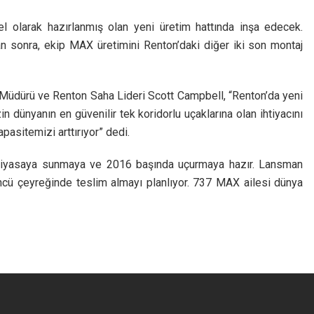
el olarak hazırlanmış olan yeni üretim hattında inşa edecek.
an sonra, ekip MAX üretimini Renton’daki diğer iki son montaj
 Müdürü ve Renton Saha Lideri Scott Campbell, “Renton’da yeni
in dünyanın en güvenilir tek koridorlu uçaklarına olan ihtiyacını
pasitemizi arttırıyor” dedi.
a piyasaya sunmaya ve 2016 başında uçurmaya hazır. Lansman
ncü çeyreğinde teslim almayı planlıyor. 737 MAX ailesi dünya