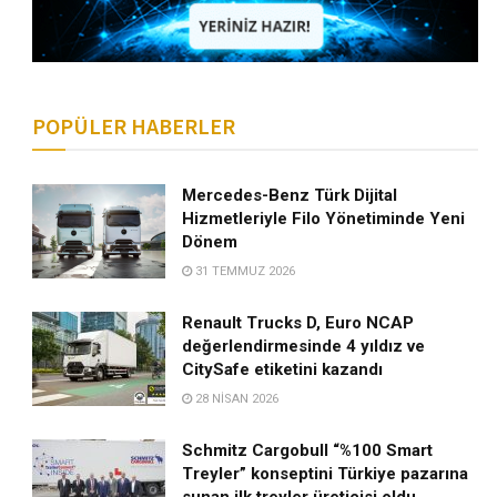
POPÜLER HABERLER
Mercedes-Benz Türk Dijital
Hizmetleriyle Filo Yönetiminde Yeni
Dönem
31 TEMMUZ 2026
Renault Trucks D, Euro NCAP
değerlendirmesinde 4 yıldız ve
CitySafe etiketini kazandı
28 NISAN 2026
Schmitz Cargobull “%100 Smart
Treyler” konseptini Türkiye pazarına
sunan ilk treyler üreticisi oldu