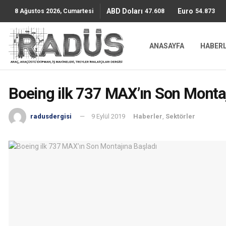
ABD Doları
Euro
47.6085
54.8736
8 Ağustos 2026, Cumartesi
ANASAYFA
HABER
Boeing ilk 737 MAX’ın Son Montaj
radusdergisi
9 Eylül 2019
Haberler
,
Sektörler