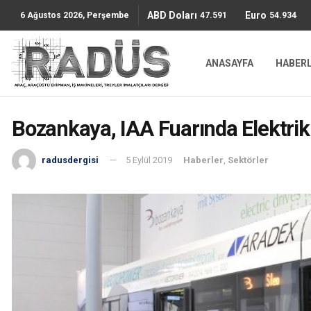
ABD Doları
Euro
47.5911
54.9344
6 Ağustos 2026, Perşembe
ANASAYFA
HABER
Bozankaya, IAA Fuarında Elektri
radusdergisi
5 Eylül 2019
Haberler
,
Sektörler