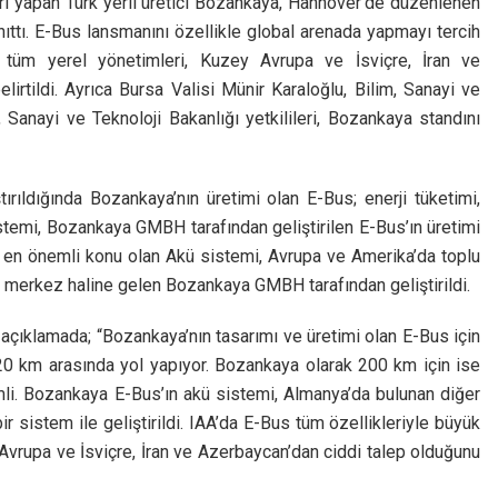
arı yapan Türk yerli üretici Bozankaya, Hannover’de düzenlenen
nıttı. E-Bus lansmanını özellikle global arenada yapmayı tercih
 tüm yerel yönetimleri, Kuzey Avrupa ve İsviçre, İran ve
irtildi. Ayrıca Bursa Valisi Münir Karaloğlu, Bilim, Sanayi ve
 Sanayi ve Teknoloji Bakanlığı yetkilileri, Bozankaya standını
tırıldığında Bozankaya’nın üretimi olan E-Bus; enerji tüketimi,
sistemi, Bozankaya GMBH tarafından geliştirilen E-Bus’ın üretimi
de en önemli konu olan Akü sistemi, Avrupa ve Amerika’da toplu
çin merkez haline gelen Bozankaya GMBH tarafından geliştirildi.
açıklamada; “Bozankaya’nın tasarımı ve üretimi olan E-Bus için
320 km arasında yol yapıyor. Bozankaya olarak 200 km için ise
mli. Bozankaya E-Bus’ın akü sistemi, Almanya’da bulunan diğer
sistem ile geliştirildi. IAA’da E-Bus tüm özellikleriyle büyük
 Avrupa ve İsviçre, İran ve Azerbaycan’dan ciddi talep olduğunu