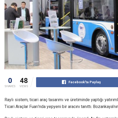
0
48
Facebook'ta Paylaş
SHARES
VIEWS
Raylı sistem, ticari araç tasarımı ve üretiminde yaptığı yatı
Ticari Araçlar Fuarı’nda yepyeni bir aracını tanıttı. Bozankaya’n