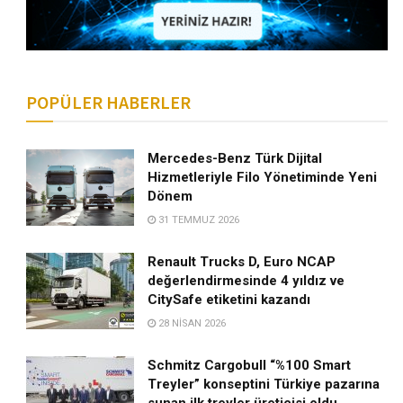
POPÜLER HABERLER
Mercedes-Benz Türk Dijital
Hizmetleriyle Filo Yönetiminde Yeni
Dönem
31 TEMMUZ 2026
Renault Trucks D, Euro NCAP
değerlendirmesinde 4 yıldız ve
CitySafe etiketini kazandı
28 NISAN 2026
Schmitz Cargobull “%100 Smart
Treyler” konseptini Türkiye pazarına
sunan ilk treyler üreticisi oldu