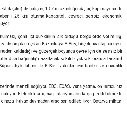
lektrik (akü) ile çalışan, 10.7 m uzunluğunda, üç kapı sayesinde
abanlı, 25 kişi oturma kapasiteli, çevreci, sessiz, ekonomik,
nuyor.
rulması, şehir içi dur-kalkın sık olduğu bölgelerde verimliliği
ı ile ön plana çıkan Bozankaya E-Bus, birçok avantaj sunuyor.
ortadan kaldırdığı ve güzergah boyunca çevre için de sessiz bir
ıtta dışa bağımlılığı azaltacak şekilde yüksek oranda tasarruf
üper alçak tabanı ile E-Bus, yolcular için konfor ve güvenlik
rinde menzil sağlıyor. EBS, ECAS, yana yatma, ön ısıtıcı, hız
uluyor. Elektrikli araç şarj istasyonlarında şarj edilebilmekle
 cihaza ihtiyaç duymadan araç şarj edilebiliyor. Batarya miktarı