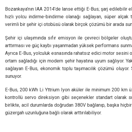
Bozankaya’nın IAA 2014’de lanse ettiği E-Bus; şarj edilebilir e
hızlı yolcu indirme-bindirme olanağı sağlayan, süper alçak t
verimli bir şehir içi otobüsü olarak birçok çözümü bir arada su
Şehir içi ulaşımında sıfır emisyon ile çevreci bölgeler oluştu
arttırması ve güç kaybı yaşanmadan yüksek performans sunmas
Ayrıca E-Bus, yolculuk esnasında rahatsız edici motor sesini 
ortam sağladığı için modern şehir hayatına uyum sağlıyor. Yak
sağlayan E-Bus, ekonomik toplu taşımacılık çözümü oluyor. S
sunuyor.
E-Bus, 200 kWh Li Yttrium Iyon aküler ile minimum 200 km üze
kontrollü servo direksiyon gibi seçenekler standart olarak sun
birlikte, acil durumlarda doğrudan 380V bağlanıp, başka hiçbir
güzergah uzunluğuna bağlı olarak arttırılabiliyor.