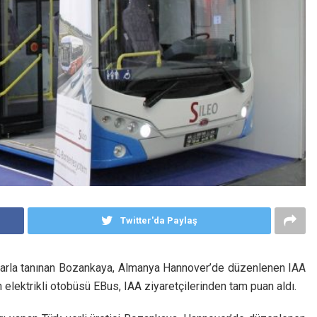
Twitter'da Paylaş
rımlarla tanınan Bozankaya, Almanya Hannover’de düzenlenen IAA
ın elektrikli otobüsü EBus, IAA ziyaretçilerinden tam puan aldı.