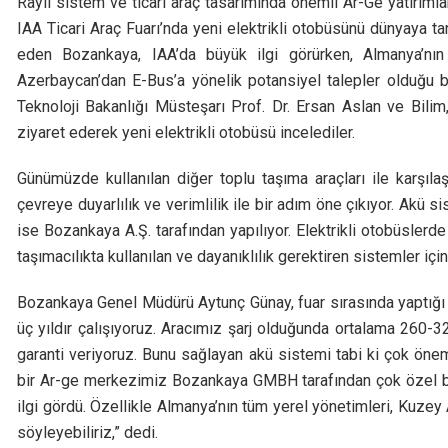
Raylı sistem ve ticari araç tasarımında önemli Ar-Ge yatırıml
IAA Ticari Araç Fuarı’nda yeni elektrikli otobüsünü dünyaya ta
eden Bozankaya, IAA’da büyük ilgi görürken, Almanya’nın
Azerbaycan’dan E-Bus’a yönelik potansiyel talepler olduğu bel
Teknoloji Bakanlığı Müsteşarı Prof. Dr. Ersan Aslan ve Bilim,
ziyaret ederek yeni elektrikli otobüsü incelediler.
Günümüzde kullanılan diğer toplu taşıma araçları ile karşılaş
çevreye duyarlılık ve verimlilik ile bir adım öne çıkıyor. Akü 
ise Bozankaya A.Ş. tarafından yapılıyor. Elektrikli otobüsler
taşımacılıkta kullanılan ve dayanıklılık gerektiren sistemler i
Bozankaya Genel Müdürü Aytunç Günay, fuar sırasında yaptığı 
üç yıldır çalışıyoruz. Aracımız şarj olduğunda ortalama 260-
garanti veriyoruz. Bunu sağlayan akü sistemi tabi ki çok öne
bir Ar-ge merkezimiz Bozankaya GMBH tarafından çok özel bir 
ilgi gördü. Özellikle Almanya’nın tüm yerel yönetimleri, Kuzey
söyleyebiliriz,” dedi.