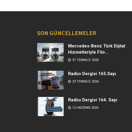
SON GÜNCELLEMELER
Mercedes-Benz Türk Dijital
Hizmetleriyle Filo
Yönetiminde Yeni Dönem
31 TEMMUZ 2026
Radüs Dergisi 165.Sayı
23 TEMMUZ 2026
Radüs Dergisi 164. Sayı
12 HAZIRAN 2026