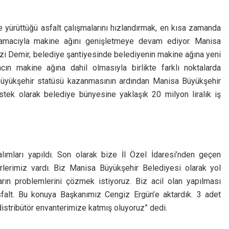
 yürüttüğü asfalt çalışmalarını hızlandırmak, en kısa zamanda
i amacıyla makine ağını genişletmeye devam ediyor. Manisa
zi Demir, belediye şantiyesinde belediyenin makine ağına yeni
cın makine ağına dahil olmasıyla birlikte farklı noktalarda
 büyükşehir statüsü kazanmasının ardından Manisa Büyükşehir
tek olarak belediye bünyesine yaklaşık 20 milyon liralık iş
 alımları yapıldı. Son olarak bize İl Özel İdaresi’nden geçen
örlerimiz vardı. Biz Manisa Büyükşehir Belediyesi olarak yol
rın problemlerini çözmek istiyoruz. Biz acil olan yapılması
sfalt. Bu konuya Başkanımız Cengiz Ergün’e aktardık. 3 adet
 distribütör envanterimize katmış oluyoruz” dedi.