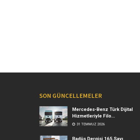
SON GÜNCELLEMELER
Mercedes-Benz Türk Dijital
Hizmetleriyle Filo
Yönetiminde Yeni Dönem
31 TEMMUZ 2026
Radüs Dergisi 165.Sayı