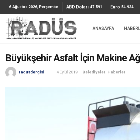
ABD Doları
Euro
47.5911
54.9344
6 Ağustos 2026, Perşembe
ANASAYFA
HABER
Büyükşehir Asfalt İçin Makine Ağı
radusdergisi
4 Eylül 2019
Belediyeler
,
Haberler