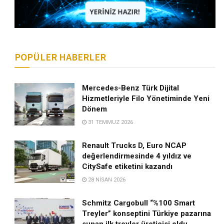
POPÜLER HABERLER
Mercedes-Benz Türk Dijital
Hizmetleriyle Filo Yönetiminde Yeni
Dönem
31 TEMMUZ 2026
Renault Trucks D, Euro NCAP
değerlendirmesinde 4 yıldız ve
CitySafe etiketini kazandı
28 NISAN 2026
Schmitz Cargobull “%100 Smart
Treyler” konseptini Türkiye pazarına
sunan ilk treyler üreticisi oldu