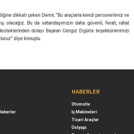
ndiğine dikkati çeken Demir, “Bu araçlarla kendi personelimiz ve
ş olacağız. Bu da vatandaşımızın daha güvenli, ferah, rahat
desteklerinden dolayı Başkan Cengiz Ergün’e teşekkürlerimizi
oluruz” diye konuştu.
HABERLER
Otomotiv
Haberler
İş Makineleri
Ticari Araçlar
Üstyapı