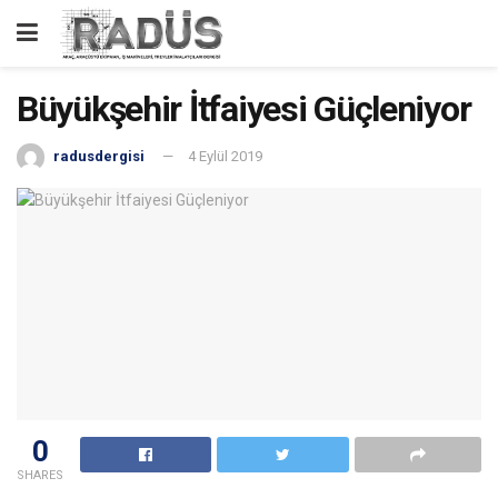
Büyükşehir İtfaiyesi Güçleniyor
radusdergisi
4 Eylül 2019
0
SHARES