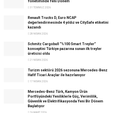
Yönetiminde Yeni Dönem
31 TEMMUZ 2026
Renault Trucks D, Euro NCAP
değerlendirmesinde 4 yıldız ve CitySafe etiketini
kazandı
28 NISAN 2026
Schmitz Cargobull “%100 Smart Treyler”
konseptini Türkiye pazarına sunan ilk treyler
üreticisi oldu
21 NISAN 2026
Turizm sektörü 2026 sezonuna Mercedes-Benz
Hafif Ticari Araçlar ile hazırlanıyor
17 NISAN 2026
Mercedes-Benz Türk, Kamyon Ürün
Portföyündeki Yeniliklerle Güç, Verimlilik,
Güvenlik ve Elektrifikasyonda Yeni Bir Dönem
Başlatıyor
26 MART 2026