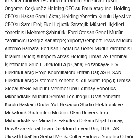
Kristina Turilova, IFC Kıdemli Yatırım Yöneticisi Yusuf
Öngören; Coşkunöz Holding CEO’su Emin Ataç; İnci Holding
CEO’su Hakan Goral; Aktaş Holding Yönetim Kurulu Üyesi ve
CEO’su Sami Erol; Ekol Lojistik Stratejik Müşteri İlişkileri
Yöneticisi Mehmet Şahintürk; Ford Otosan Genel Müdür
Yardımcısı Cengiz Kabatepe; Yılport/Gemport Tesis Müdürü
Antonio Barbara; Borusan Logistics Genel Müdür Yardımcısı
İbrahim Dolen; Autoport/Arkas Holding Liman ve Terminal
İşletmeleri Grubu Direktörü Alp Çaba; Bozankaya-TCV
Elektrikli Araç Proje Koordinatörü Emrah Dal; ASELSAN
Elektrikli Araç Sistemleri Yöneticisi Ali Murat Topçu; Temsa
Global Ar-Ge Müdürü Mehmet Ünal; Altınay Robotics
Mühendislik Müdürü Selman Tosunoğlu; DMA Yönetim
Kurulu Başkanı Önder Yol; Hexagon Studio Elektronik ve
Mekatonik Sistemleri Müdürü; Okan Üniversitesi
Mühendislik ve Mimarlık Fakültesi Dekanı Nejat Tuncay;
DowAksa Global Ticari Direktörü Levent Gur; TUBİTAK
Ulusal İrtibat’tan Serhat Melik; Culha Partners Yönetici Ortağı