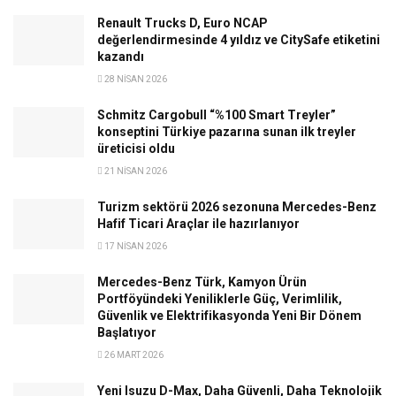
Renault Trucks D, Euro NCAP
değerlendirmesinde 4 yıldız ve CitySafe etiketini
kazandı
28 NISAN 2026
Schmitz Cargobull “%100 Smart Treyler”
konseptini Türkiye pazarına sunan ilk treyler
üreticisi oldu
21 NISAN 2026
Turizm sektörü 2026 sezonuna Mercedes-Benz
Hafif Ticari Araçlar ile hazırlanıyor
17 NISAN 2026
Mercedes-Benz Türk, Kamyon Ürün
Portföyündeki Yeniliklerle Güç, Verimlilik,
Güvenlik ve Elektrifikasyonda Yeni Bir Dönem
Başlatıyor
26 MART 2026
Yeni Isuzu D-Max, Daha Güvenli, Daha Teknolojik