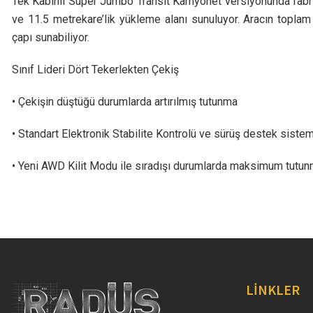
Tek Kabinli Super Jumbo Transit Kamyonet versiyonunda fabri
ve 11.5 metrekare’lik yükleme alanı sunuluyor. Aracın topl
çapı sunabiliyor.
Sınıf Lideri Dört Tekerlekten Çekiş
• Çekişin düştüğü durumlarda artırılmış tutunma
• Standart Elektronik Stabilite Kontrolü ve sürüş destek siste
• Yeni AWD Kilit Modu ile sıradışı durumlarda maksimum tutunm
LİNKLER