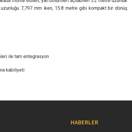
kada monte edilen, yan bölümleri açılabilen 5.2 metre uzunluk
am uzunluğu 7,797 mm iken, 15.8 metre gibi kompakt bir dönüş
mleri ile tam entegrasyon
a kabiliyeti
HABERLER