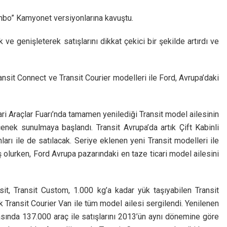
umbo” Kamyonet versiyonlarına kavuştu.
ve genişleterek satışlarını dikkat çekici bir şekilde artırdı ve
ransit Connect ve Transit Courier modelleri ile Ford, Avrupa’daki
i Araçlar Fuarı’nda tamamen yenilediği Transit model ailesinin
eçenek sunulmaya başlandı. Transit Avrupa’da artık Çift Kabinli
ı ile de satılacak. Seriye eklenen yeni Transit modelleri ile
olurken, Ford Avrupa pazarındaki en taze ticari model ailesini
sit, Transit Custom, 1.000 kg’a kadar yük taşıyabilen Transit
k Transit Courier Van ile tüm model ailesi sergilendi. Yenilenen
asında 137.000 araç ile satışlarını 2013’ün aynı dönemine göre