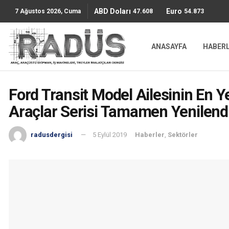
ABD Doları
Euro
47.6085
54.8736
7 Ağustos 2026, Cuma
ANASAYFA
HABER
Ford Transit Model Ailesinin En Ye
Araçlar Serisi Tamamen Yenilend
radusdergisi
5 Eylül 2019
Haberler
,
Sektörler