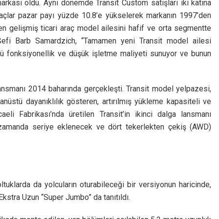
 markası oldu. Aynı dönemde Transit Custom satışları iki katına
araçlar pazar payı yüzde 10.8’e yükselerek markanın 1997’den
n gelişmiş ticari araç model ailesini hafif ve orta segmentte
Şefi Barb Samardzich, “Tamamen yeni Transit model ailesi
tü fonksiyonellik ve düşük işletme maliyeti sunuyor ve bunun
lansmanı 2014 baharında gerçekleşti. Transit model yelpazesi,
anüstü dayanıklılık gösteren, artırılmış yükleme kapasiteli ve
caeli Fabrikası’nda üretilen Transit’in ikinci dalga lansmanı
n zamanda seriye eklenecek ve dört tekerlekten çekiş (AWD)
tuklarda da yolcuların oturabileceği bir versiyonun haricinde,
Ekstra Uzun “Super Jumbo” da tanıtıldı.