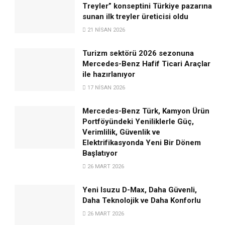
Treyler” konseptini Türkiye pazarına
sunan ilk treyler üreticisi oldu
21 NISAN 2026
Turizm sektörü 2026 sezonuna
Mercedes-Benz Hafif Ticari Araçlar
ile hazırlanıyor
17 NISAN 2026
Mercedes-Benz Türk, Kamyon Ürün
Portföyündeki Yeniliklerle Güç,
Verimlilik, Güvenlik ve
Elektrifikasyonda Yeni Bir Dönem
Başlatıyor
26 MART 2026
Yeni Isuzu D-Max, Daha Güvenli,
Daha Teknolojik ve Daha Konforlu
26 MART 2026