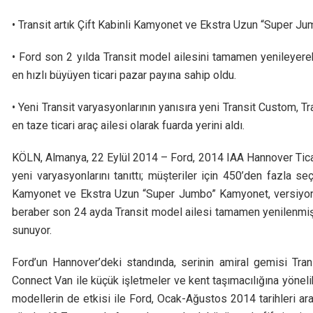
• Transit artık Çift Kabinli Kamyonet ve Ekstra Uzun “Super J
• Ford son 2 yılda Transit model ailesini tamamen yenileyerek 
en hızlı büyüyen ticari pazar payına sahip oldu.
• Yeni Transit varyasyonlarının yanısıra yeni Transit Custom, T
en taze ticari araç ailesi olarak fuarda yerini aldı.
KÖLN, Almanya, 22 Eylül 2014 – Ford, 2014 IAA Hannover Ticar
yeni varyasyonlarını tanıttı; müşteriler için 450’den fazla s
Kamyonet ve Ekstra Uzun “Super Jumbo” Kamyonet, versiyonlar
beraber son 24 ayda Transit model ailesi tamamen yenilenmiş 
sunuyor.
Ford’un Hannover’deki standında, serinin amiral gemisi Tran
Connect Van ile küçük işletmeler ve kent taşımacılığına yöneli
modellerin de etkisi ile Ford, Ocak-Ağustos 2014 tarihleri ar