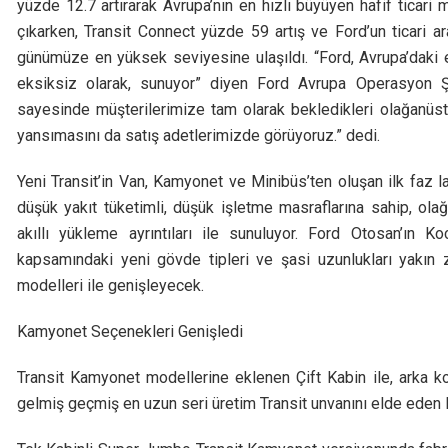
yüzde 12.7 artırarak Avrupa’nın en hızlı büyüyen hafif ticari
çıkarken, Transit Connect yüzde 59 artış ve Ford’un ticari 
günümüze en yüksek seviyesine ulaşıldı. “Ford, Avrupa’daki e
eksiksiz olarak, sunuyor” diyen Ford Avrupa Operasyon 
sayesinde müşterilerimize tam olarak bekledikleri olağanüs
yansımasını da satış adetlerimizde görüyoruz.” dedi.
Yeni Transit’in Van, Kamyonet ve Minibüs’ten oluşan ilk faz 
düşük yakıt tüketimli, düşük işletme masraflarına sahip, olağ
akıllı yükleme ayrıntıları ile sunuluyor. Ford Otosan’ın Ko
kapsamındaki yeni gövde tipleri ve şasi uzunlukları yakı
modelleri ile genişleyecek.
Kamyonet Seçenekleri Genişledi
Transit Kamyonet modellerine eklenen Çift Kabin ile, arka kol
gelmiş geçmiş en uzun seri üretim Transit unvanını elde eden 