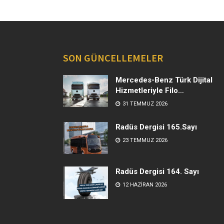
SON GÜNCELLEMELER
Mercedes-Benz Türk Dijital
Hizmetleriyle Filo
Yönetiminde Yeni Dönem
31 TEMMUZ 2026
Radüs Dergisi 165.Sayı
23 TEMMUZ 2026
Radüs Dergisi 164. Sayı
12 HAZIRAN 2026