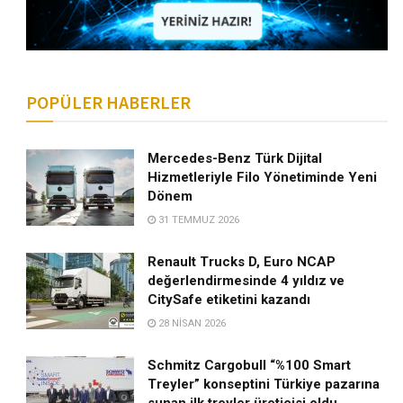
POPÜLER HABERLER
Mercedes-Benz Türk Dijital
Hizmetleriyle Filo Yönetiminde Yeni
Dönem
31 TEMMUZ 2026
Renault Trucks D, Euro NCAP
değerlendirmesinde 4 yıldız ve
CitySafe etiketini kazandı
28 NISAN 2026
Schmitz Cargobull “%100 Smart
Treyler” konseptini Türkiye pazarına
sunan ilk treyler üreticisi oldu