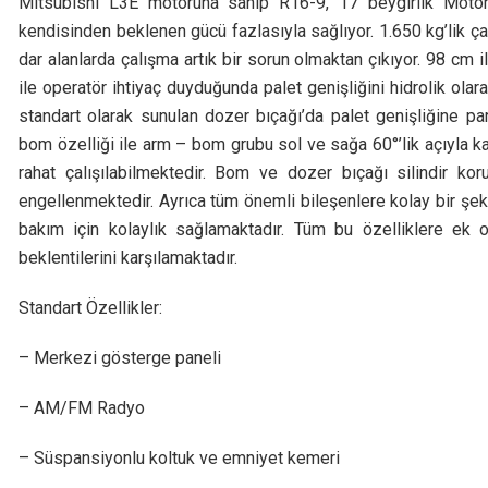
Mitsubishi L3E motoruna sahip R16-9, 17 beygirlik Moto
kendisinden beklenen gücü fazlasıyla sağlıyor. 1.650 kg’lik çalı
dar alanlarda çalışma artık bir sorun olmaktan çıkıyor. 98 cm i
ile operatör ihtiyaç duyduğunda palet genişliğini hidrolik ola
standart olarak sunulan dozer bıçağı’da palet genişliğine para
bom özelliği ile arm – bom grubu sol ve sağa 60°’lik açıyla k
rahat çalışılabilmektedir. Bom ve dozer bıçağı silindir kor
engellenmektedir. Ayrıca tüm önemli bileşenlere kolay bir şe
bakım için kolaylık sağlamaktadır. Tüm bu özelliklere ek 
beklentilerini karşılamaktadır.
Standart Özellikler:
– Merkezi gösterge paneli
– AM/FM Radyo
– Süspansiyonlu koltuk ve emniyet kemeri