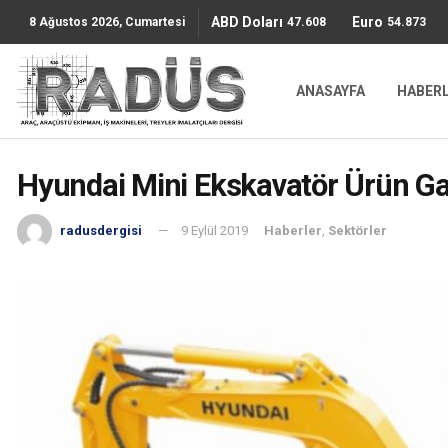
ABD Doları
Euro
47.6085
54.8736
8 Ağustos 2026, Cumartesi
ANASAYFA
HABER
Hyundai Mini Ekskavatör Ürün Ga
radusdergisi
9 Eylül 2019
Haberler
,
Sektörler