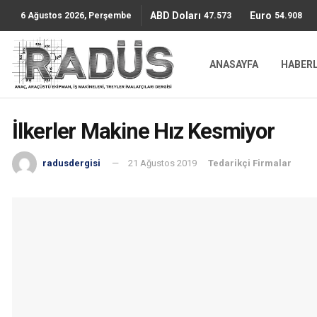
ABD Doları
Euro
47.5736
54.9087
6 Ağustos 2026, Perşembe
ANASAYFA
HABER
İlkerler Makine Hız Kesmiyor
radusdergisi
21 Ağustos 2019
Tedarikçi Firmalar