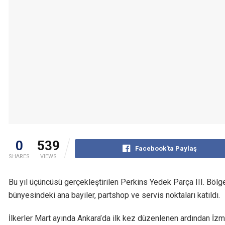
0
539
Facebook'ta Paylaş
SHARES
VIEWS
Bu yıl üçüncüsü gerçekleştirilen Perkins Yedek Parça III. Bölge
bünyesindeki ana bayiler, partshop ve servis noktaları katıldı.
İlkerler Mart ayında Ankara’da ilk kez düzenlenen ardından İzmi