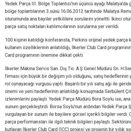
Yedek Parça III. Bölge Toplantısı’nın üçüncü ayağı Malatya’da g
bölge toplantılarının 3.sünü 16.06.2012 tarihinde Malatya Remar
oturumunda ana bayiler yetkililere sorularını yöneltti. İkinci o
parça satış noktaları katılımcılarının sorularına yer verildi.
100 kişinin katıldığı konferansta, Perkins orijinal yedek parça 
kullanım özelliklerinin anlatıldığı, İlkerler Club Card programın
Card programının önemine dikkat çekti.
İlkerler Makina Servis San. Dış Tic. A.Ş Genel Müdürü Sn. H.Ser
firması için büyük bir değişim yılı olduğunu, satış hedeflerinin
rol oynayacağı vurgusu yaptı. Başarılı bir yılı satış ağı ile ger
önemi ve yeni hedeflerinin anlatıldığı konuşmada Serbülent Çil
izlenimlerini paylaştı. Yedek Parça Müdürü Bora Soylu ise, ana ba
sunum gerçekleştirdi. Borsa Soylu’nun ardından Yedek Parça Şe
vurgulayan bir sunum ile bayilere görsel içerikli bilgiler verd
parça performansları ile ilgili teknik bilgileri paylaştı. Sektörün
kutlayan İlkerler Club Card (ICC) projesi ve projenin bir yıllık