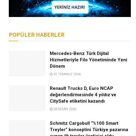
POPÜLER HABERLER
Mercedes-Benz Türk Dijital
Hizmetleriyle Filo Yönetiminde Yeni
Dönem
31 TEMMUZ 2026
Renault Trucks D, Euro NCAP
değerlendirmesinde 4 yıldız ve
CitySafe etiketini kazandı
28 NISAN 2026
Schmitz Cargobull “%100 Smart
Treyler” konseptini Türkiye pazarına
sunan ilk treyler üreticisi oldu