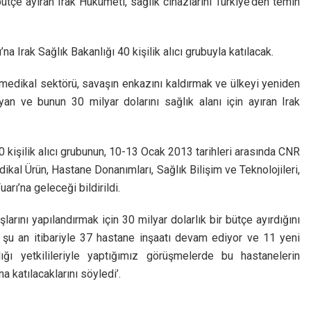
ütçe ayıran Irak Hükümeti, sağlık cihazlarını Türkiye’den temin
Irak Sağlık Bakanlığı 40 kişilik alıcı grubuyla katılacak.
medikal sektörü, savaşın enkazını kaldırmak ve ülkeyi yeniden
an ve bunun 30 milyar dolarını sağlık alanı için ayıran Irak
işilik alıcı grubunun, 10-13 Ocak 2013 tarihleri arasında CNR
kal Ürün, Hastane Donanımları, Sağlık Bilişim ve Teknolojileri,
rı’na geleceği bildirildi.
larını yapılandırmak için 30 milyar dolarlık bir bütçe ayırdığını
a şu an itibariyle 37 hastane inşaatı devam ediyor ve 11 yeni
ığı yetkilileriyle yaptığımız görüşmelerde bu hastanelerin
 katılacaklarını söyledi’.