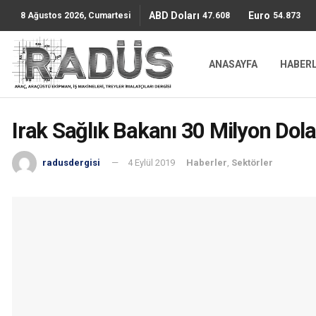
ABD Doları
Euro
47.6085
54.8736
8 Ağustos 2026, Cumartesi
ANASAYFA
HABER
Irak Sağlık Bakanı 30 Milyon Dolar
radusdergisi
4 Eylül 2019
Haberler
,
Sektörler