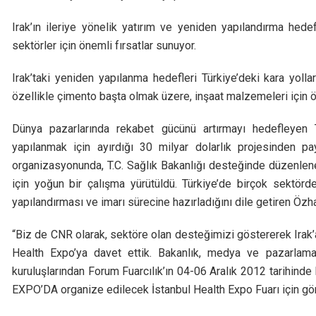
Irak’ın ileriye yönelik yatırım ve yeniden yapılandırma hedef
sektörler için önemli fırsatlar sunuyor.
Irak’taki yeniden yapılanma hedefleri Türkiye’deki kara yolları
özellikle çimento başta olmak üzere, inşaat malzemeleri için ö
Dünya pazarlarında rekabet gücünü artırmayı hedefleyen 
yapılanmak için ayırdığı 30 milyar dolarlık projesinden p
organizasyonunda, T.C. Sağlık Bakanlığı desteğinde düzenlene
için yoğun bir çalışma yürütüldü. Türkiye’de birçok sektör
yapılandırması ve imarı sürecine hazırladığını dile getiren Özha
“Biz de CNR olarak, sektöre olan desteğimizi göstererek Irak
Health Expo’ya davet ettik. Bakanlık, medya ve pazarlam
kuruluşlarından Forum Fuarcılık’ın 04-06 Aralık 2012 tarihind
EXPO’DA organize edilecek İstanbul Health Expo Fuarı için gör