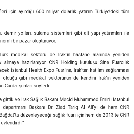
leri için ayırdığı 600 milyar dolarlık yatırım Türkiye’deki tüm
, demir yolları, sulama sistemleri gibi alt yapı yatırımları ile
nemli bir pazar oluşturuyor.
Türk medikal sektörü de Irak’ın hastane alanında yeniden
ay almaya hazırlanıyor. CNR Holding kuruluşu Sine Fuarcılık
cek İstanbul Health Expo Fuarı’na, Irak’tan katılım sağlanması
de olduğu gibi medikal sektörünün de kendini Irak’ın yeniden
n Carda, şunları söyledi:
’a gittik ve Irak Sağlık Bakanı Mecid Muhammed Emin’i İstanbul
a departmanı Başkanı Dr. Ziad Tariq Al Ali’yi de hem CNR
e Bağdat’ta düzenleyeceği sağlık fuarı için hem de 2013’te CNR
evlendirdi.”