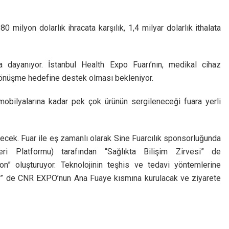
80 milyon dolarlık ihracata karşılık, 1,4 milyar dolarlık ithalata
 dayanıyor. İstanbul Health Expo Fuarı’nın, medikal cihaz
dönüşme hedefine destek olması bekleniyor.
obilyalarına kadar pek çok ürünün sergileneceği fuara yerli
lecek. Fuar ile eş zamanlı olarak Sine Fuarcılık sponsorluğunda
ri Platformu) tarafından “Sağlıkta Bilişim Zirvesi” de
yon” oluşturuyor. Teknolojinin teşhis ve tedavi yöntemlerine
tane” de CNR EXPO’nun Ana Fuaye kısmına kurulacak ve ziyarete