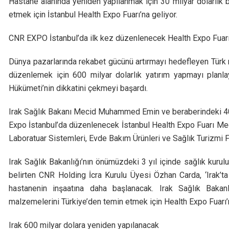
Hastane alanında yeniden yapılanmak için 30 milyar dolarlık b
etmek için İstanbul Health Expo Fuarı’na geliyor.
CNR EXPO İstanbul’da ilk kez düzenlenecek Health Expo Fuarı’na 
Dünya pazarlarında rekabet gücünü artırmayı hedefleyen Türk 
düzenlemek için 600 milyar dolarlık yatırım yapmayı planlay
Hükümeti’nin dikkatini çekmeyi başardı.
Irak Sağlık Bakanı Mecid Muhammed Emin ve beraberindeki 40 k
Expo İstanbul’da düzenlenecek İstanbul Health Expo Fuarı Medi
Laboratuar Sistemleri, Evde Bakım Ürünleri ve Sağlık Turizmi Fua
Irak Sağlık Bakanlığı’nın önümüzdeki 3 yıl içinde sağlık kuruluş
belirten CNR Holding İcra Kurulu Üyesi Özhan Carda, ‘Irak’t
hastanenin inşaatına daha başlanacak. Irak Sağlık Bakanl
malzemelerini Türkiye’den temin etmek için Health Expo Fuarı’na
Irak 600 milyar dolara yeniden yapılanacak