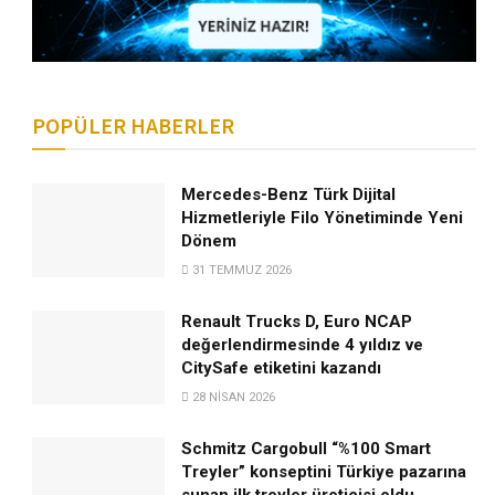
POPÜLER HABERLER
Mercedes-Benz Türk Dijital
Hizmetleriyle Filo Yönetiminde Yeni
Dönem
31 TEMMUZ 2026
Renault Trucks D, Euro NCAP
değerlendirmesinde 4 yıldız ve
CitySafe etiketini kazandı
28 NISAN 2026
Schmitz Cargobull “%100 Smart
Treyler” konseptini Türkiye pazarına
sunan ilk treyler üreticisi oldu