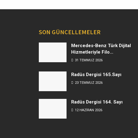
SON GÜNCELLEMELER
Mercedes-Benz Türk Dijital
Hizmetleriyle Filo
Yönetiminde Yeni Dönem
31 TEMMUZ 2026
Radüs Dergisi 165.Sayı
23 TEMMUZ 2026
Radüs Dergisi 164. Sayı
12 HAZIRAN 2026