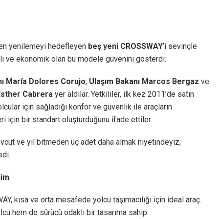
men yenilemeyi hedefleyen
beş yeni CROSSWAY
’i sevinçle
ımlı ve ekonomik olan bu modele güvenini gösterdi.
ı María Dolores Corujo
,
Ulaşım Bakanı Marcos Bergaz
ve
Esther Cabrera
yer aldılar. Yetkililer, ilk kez 2011’de satın
cular için sağladığı konfor ve güvenlik ile araçların
çin bir standart oluşturduğunu ifade ettiler.
vcut ve yıl bitmeden üç adet daha almak niyetindeyiz;
di.
çim
Y, kısa ve orta mesafede yolcu taşımacılığı için ideal araç.
olcu hem de sürücü odaklı bir tasarıma sahip.