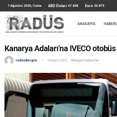
ABD Doları
Euro
47.6085
54.8736
7 Ağustos 2026, Cuma
ANASAYFA
HABER
Kanarya Adaları’na IVECO otobüs
radusdergisi
5 Mayıs 2022
Manşet Haberler