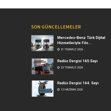
SON GÜNCELLEMELER
Mercedes-Benz Türk Dijital
Hizmetleriyle Filo
Yönetiminde Yeni Dönem
31 TEMMUZ 2026
Radüs Dergisi 165.Sayı
23 TEMMUZ 2026
Radüs Dergisi 164. Sayı
12 HAZIRAN 2026