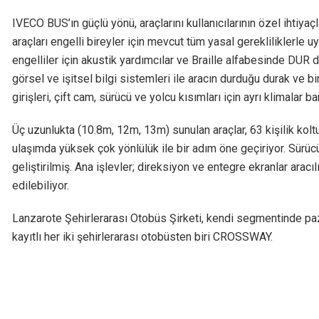
IVECO BUS’ın güçlü yönü, araçlarını kullanıcılarının özel ihti
araçları engelli bireyler için mevcut tüm yasal gerekliliklerle u
engelliler için akustik yardımcılar ve Braille alfabesinde DUR
görsel ve işitsel bilgi sistemleri ile aracın durduğu durak ve b
girişleri, çift cam, sürücü ve yolcu kısımları için ayrı klimalar bar
Üç uzunlukta (10.8m, 12m, 13m) sunulan araçlar, 63 kişilik kol
ulaşımda yüksek çok yönlülük ile bir adım öne geçiriyor. Sürücü
geliştirilmiş. Ana işlevler; direksiyon ve entegre ekranlar aracı
edilebiliyor.
Lanzarote Şehirlerarası Otobüs Şirketi, kendi segmentinde pa
kayıtlı her iki şehirlerarası otobüsten biri CROSSWAY.