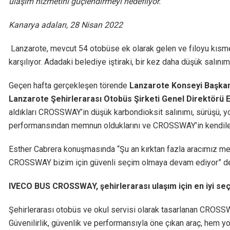
ulaşım hizmetini güçlendirmeyi hedefliyor.
Kanarya adaları, 28 Nisan 2022
Lanzarote, mevcut 54 otobüse ek olarak gelen ve filoyu kıs
karşılıyor. Adadaki belediye iştiraki, bir kez daha düşük salın
Geçen hafta gerçekleşen törende
Lanzarote Konseyi Başkan
Lanzarote Şehirlerarası Otobüs Şirketi Genel Direktörü 
aldıkları CROSSWAY’in düşük karbondioksit salınımı, sürüşü, yol
performansından memnun olduklarını ve CROSSWAY’in kendileri i
Esther Cabrera konuşmasında “Şu an kırktan fazla aracımız me
CROSSWAY bizim için güvenli seçim olmaya devam ediyor” de
IVECO BUS CROSSWAY, şehirlerarası ulaşım için en iyi se
Şehirlerarası otobüs ve okul servisi olarak tasarlanan CROSSWA
Güvenilirlik, güvenlik ve performansıyla öne çıkan araç, hem y