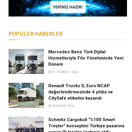
POPÜLER HABERLER
Mercedes-Benz Türk Dijital
Hizmetleriyle Filo Yönetiminde Yeni
Dönem
31 TEMMUZ 2026
Renault Trucks D, Euro NCAP
değerlendirmesinde 4 yıldız ve
CitySafe etiketini kazandı
28 NISAN 2026
Schmitz Cargobull “%100 Smart
Treyler” konseptini Türkiye pazarına
sunan ilk treyler üreticisi oldu