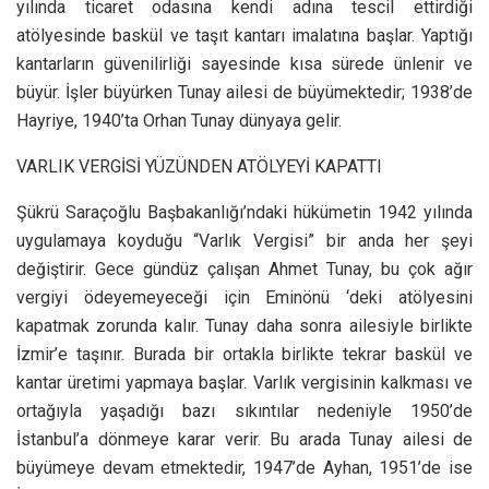
yılında ticaret odasına kendi adına tescil ettirdiği
atölyesinde baskül ve taşıt kantarı imalatına başlar. Yaptığı
kantarların güvenilirliği sayesinde kısa sürede ünlenir ve
büyür. İşler büyürken Tunay ailesi de büyümektedir; 1938’de
Hayriye, 1940’ta Orhan Tunay dünyaya gelir.
VARLIK VERGİSİ YÜZÜNDEN ATÖLYEYİ KAPATTI
Şükrü Saraçoğlu Başbakanlığı’ndaki hükümetin 1942 yılında
uygulamaya koyduğu “Varlık Vergisi” bir anda her şeyi
değiştirir. Gece gündüz çalışan Ahmet Tunay, bu çok ağır
vergiyi ödeyemeyeceği için Eminönü ‘deki atölyesini
kapatmak zorunda kalır. Tunay daha sonra ailesiyle birlikte
İzmir’e taşınır. Burada bir ortakla birlikte tekrar baskül ve
kantar üretimi yapmaya başlar. Varlık vergisinin kalkması ve
ortağıyla yaşadığı bazı sıkıntılar nedeniyle 1950’de
İstanbul’a dönmeye karar verir. Bu arada Tunay ailesi de
büyümeye devam etmektedir, 1947’de Ayhan, 1951’de ise