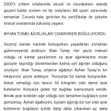
2000’li yılların ortalarında ulusal ve uluslararası alanda
geçerli kalite sistem ve tip onaylarını AB uyum sürecinde
tamamlar. Zorunlu hale getirilen bu sertifikalar ile şirketin
ihracat oranlarında yükseliş yaşanır.
AYHAN TUNAY, AĞIRLIKLARI ÇIKARIRKEN BOĞULUYORDU
Geçmiş zaman kipinde konuşurken yaşadıkları zorlukları
gülümseyerek anlatıyor İlhan Tunay. Her şeyin manuel
olduğu ve kantar şaselerinin ve ayar ağırlıklarının insan
gücüyle taşındığı dönemlerden kalma sırt ağrıları olduğunu
söylüyor. İlhan Tunay, ortanca ağabeyi Ayhan Tunay’ın bir
hikayesini şöyle anlatıyor: “Konya’da bir kantar kuruyorduk.
İmkan olmadığı için tanesi 50 kilogram olan demir ayar
kütlelerini Konya’ya giden bir buğday kamyonuna verdik.
Ancak ayar kütleleri ağır olduğu için tamamen buğdayın içine
gömülmüş. Ayhan ağabeyim, toplam ağırlığı bir ton olan ayar
kütlelerini buğdayın içinde dalıp dalıp çıkarırken az daha