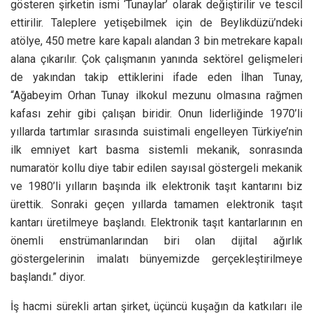
gösteren şirketin ismi ‘Tunaylar’ olarak değiştirilir ve tescil
ettirilir. Taleplere yetişebilmek için de Beylikdüzü’ndeki
atölye, 450 metre kare kapalı alandan 3 bin metrekare kapalı
alana çıkarılır. Çok çalışmanın yanında sektörel gelişmeleri
de yakından takip ettiklerini ifade eden İlhan Tunay,
“Ağabeyim Orhan Tunay ilkokul mezunu olmasına rağmen
kafası zehir gibi çalışan biridir. Onun liderliğinde 1970’li
yıllarda tartımlar sırasında suistimali engelleyen Türkiye’nin
ilk emniyet kart basma sistemli mekanik, sonrasında
numaratör kollu diye tabir edilen sayısal göstergeli mekanik
ve 1980’li yılların başında ilk elektronik taşıt kantarını biz
ürettik. Sonraki geçen yıllarda tamamen elektronik taşıt
kantarı üretilmeye başlandı. Elektronik taşıt kantarlarının en
önemli enstrümanlarından biri olan dijital ağırlık
göstergelerinin imalatı bünyemizde gerçekleştirilmeye
başlandı.” diyor.
İş hacmi sürekli artan şirket, üçüncü kuşağın da katkıları ile