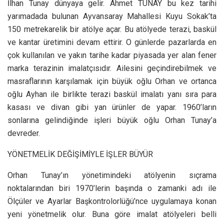
İlhan Tunay dünyaya gelir. Ahmet TUNAY bu kez tarihi
yarımadada bulunan Ayvansaray Mahallesi Kuyu Sokak’ta
150 metrekarelik bir atölye açar. Bu atölyede terazi, baskül
ve kantar üretimini devam ettirir. O günlerde pazarlarda en
çok kullanılan ve yakın tarihe kadar piyasada yer alan fener
marka terazinin imalatçısıdır. Ailesini geçindirebilmek ve
masraflarının karşılamak için büyük oğlu Orhan ve ortanca
oğlu Ayhan ile birlikte terazi baskül imalatı yanı sıra para
kasası ve divan gibi yan ürünler de yapar. 1960’ların
sonlarına gelindiğinde işleri büyük oğlu Orhan Tunay’a
devreder.
YÖNETMELİK DEĞİŞİMİYLE İŞLER BÜYÜR
Orhan Tunay’ın yönetimindeki atölyenin sıçrama
noktalarından biri 1970’lerin başında o zamanki adı ile
Ölçüler ve Ayarlar Başkontrolorlüğü’nce uygulamaya konan
yeni yönetmelik olur. Buna göre imalat atölyeleri belli