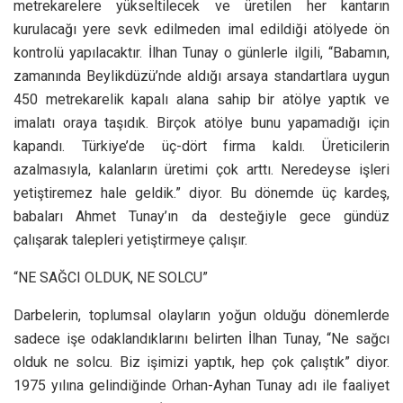
metrekarelere yükseltilecek ve üretilen her kantarın
kurulacağı yere sevk edilmeden imal edildiği atölyede ön
kontrolü yapılacaktır. İlhan Tunay o günlerle ilgili, “Babamın,
zamanında Beylikdüzü’nde aldığı arsaya standartlara uygun
450 metrekarelik kapalı alana sahip bir atölye yaptık ve
imalatı oraya taşıdık. Birçok atölye bunu yapamadığı için
kapandı. Türkiye’de üç-dört firma kaldı. Üreticilerin
azalmasıyla, kalanların üretimi çok arttı. Neredeyse işleri
yetiştiremez hale geldik.” diyor. Bu dönemde üç kardeş,
babaları Ahmet Tunay’ın da desteğiyle gece gündüz
çalışarak talepleri yetiştirmeye çalışır.
“NE SAĞCI OLDUK, NE SOLCU”
Darbelerin, toplumsal olayların yoğun olduğu dönemlerde
sadece işe odaklandıklarını belirten İlhan Tunay, “Ne sağcı
olduk ne solcu. Biz işimizi yaptık, hep çok çalıştık” diyor.
1975 yılına gelindiğinde Orhan-Ayhan Tunay adı ile faaliyet