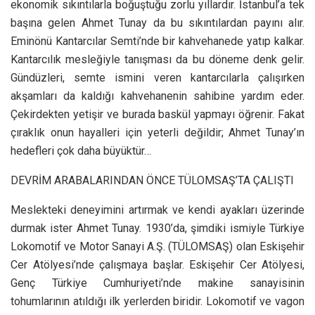
ekonomik sıkıntılarla boğuştuğu zorlu yıllardır. İstanbul’a tek
başına gelen Ahmet Tunay da bu sıkıntılardan payını alır.
Eminönü Kantarcılar Semti’nde bir kahvehanede yatıp kalkar.
Kantarcılık mesleğiyle tanışması da bu döneme denk gelir.
Gündüzleri, semte ismini veren kantarcılarla çalışırken
akşamları da kaldığı kahvehanenin sahibine yardım eder.
Çekirdekten yetişir ve burada baskül yapmayı öğrenir. Fakat
çıraklık onun hayalleri için yeterli değildir; Ahmet Tunay’ın
hedefleri çok daha büyüktür…
DEVRİM ARABALARINDAN ÖNCE TÜLOMSAŞ’TA ÇALIŞTI
Meslekteki deneyimini artırmak ve kendi ayakları üzerinde
durmak ister Ahmet Tunay. 1930’da, şimdiki ismiyle Türkiye
Lokomotif ve Motor Sanayi A.Ş. (TÜLOMSAŞ) olan Eskişehir
Cer Atölyesi’nde çalışmaya başlar. Eskişehir Cer Atölyesi,
Genç Türkiye Cumhuriyeti’nde makine sanayisinin
tohumlarının atıldığı ilk yerlerden biridir. Lokomotif ve vagon