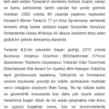
tartı aleti üreten Tunaylar’ın ürünlerini; hizmet, ticaret, sanayi
ve kamu sektöründe tartım yapılan her yerde görmek
mümkün. 2002 yılında 89 yaşında yaşamını kaybeden
Kırcaali’li Ahmet Tunay’ın 77 yıl önce Ayvansaray semtinde
temelini attığı kantar atölyesi bugün Rusya’dan Kenya’ya;
Hollanda’dan Güney Afrika’ya 43 ülkeye ürünlerini ihraç eden
global bir şirkete dönüşmüş durumda.
Tunaylar A.Ş.’nin yükselen başarı grafiği, 2012 yılında
Business Initiative Direction (BID)tarafından 37’ncisi
düzenlenen “Kalitenin Uluslararası Yıldızları Ödül Töreni’nde
(İnternational Star Award for Quality) Altın Kategori Ödülü’ne
layık görülmesiyle taçlanmış. Türkiye’nin ve firmalarının
isminin böylesine prestijli bir ödülle anılmasının mutluluk
verici olduğunu söyleyen İlhan Tunay, “Bu tip ödüller kalite
ve güvenilirlik konusunda bizi daha çok teşvik ediyor.
Hedefimiz bugün itibarı ile bir arada çalışmakta olan ikinci
ve üçüncü kuşaktan sonra, lise ve üniversitelerde