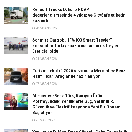
Renault Trucks D, Euro NCAP
değerlendirmesinde 4 yıldız ve CitySafe etiketini
kazandı
28 NISAN 2026
Schmitz Cargobull “%100 Smart Treyler”
konseptini Türkiye pazarına sunan ilk treyler
üreticisi oldu
21 NISAN 2026
Turizm sektörü 2026 sezonuna Mercedes-Benz
Hafif Ticari Araçlar ile hazırlanıyor
17 NISAN 2026
Mercedes-Benz Türk, Kamyon Ürün
Portföyündeki Yeniliklerle Güç, Verimlilik,
Güvenlik ve Elektrifikasyonda Yeni Bir Dönem
Başlatıyor
26 MART 2026