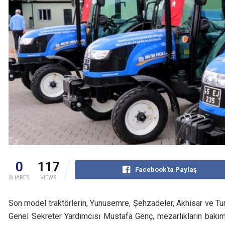
0
117
Facebook'ta Paylaş
SHARES
VIEWS
Son model traktörlerin, Yunusemre, Şehzadeler, Akhisar ve Turg
Genel Sekreter Yardımcısı Mustafa Genç, mezarlıkların bakım 