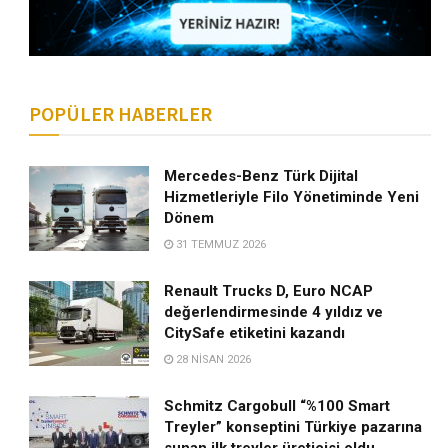
POPÜLER HABERLER
Mercedes-Benz Türk Dijital
Hizmetleriyle Filo Yönetiminde Yeni
Dönem
31 TEMMUZ 2026
Renault Trucks D, Euro NCAP
değerlendirmesinde 4 yıldız ve
CitySafe etiketini kazandı
28 NISAN 2026
Schmitz Cargobull “%100 Smart
Treyler” konseptini Türkiye pazarına
sunan ilk treyler üreticisi oldu