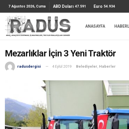
ABD Doları
Euro
47.5911
54.9344
7 Ağustos 2026, Cuma
ANASAYFA
HABER
Mezarlıklar İçin 3 Yeni Traktör
radusdergisi
4 Eylül 2019
Belediyeler
,
Haberler