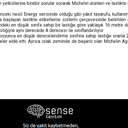
n yetkililerine birebir sorular sorarak Michelin ürünleri ve lastik
 önceki nesil Energy serisinde olduğu gibi yakıt tasarufu, kullanı
aşlayan lastikte etiketleme sistemi çerçevesinde belirtilen en
indeki en düşük sınıfa sahip bir lastiğe göre yaklaşık 16 metre
tiğiyle aynı derecede A derecesi ile sınıflandırılıyor.
ü boyunca en düşük derecelendirme sınıfına sahip lastiğe oranla 27
ler elde etti. Ayrıca ıslak zeminde de başarılı olan Michelin Agi