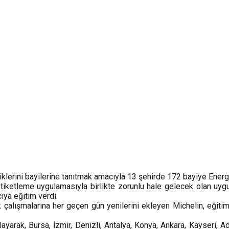
iklerini bayilerine tanıtmak amacıyla 13 şehirde 172 bayiye Energ
iketleme uygulamasıyla birlikte zorunlu hale gelecek olan uygu
cıya eğitim verdi.
k çalışmalarına her geçen gün yenilerini ekleyen Michelin, eği
yarak, Bursa, İzmir, Denizli, Antalya, Konya, Ankara, Kayseri,