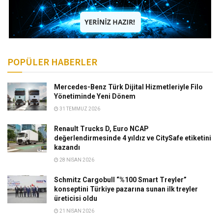
POPÜLER HABERLER
Mercedes-Benz Türk Dijital Hizmetleriyle Filo
Yönetiminde Yeni Dönem
31 TEMMUZ 2026
Renault Trucks D, Euro NCAP
değerlendirmesinde 4 yıldız ve CitySafe etiketini
kazandı
28 NISAN 2026
Schmitz Cargobull “%100 Smart Treyler”
konseptini Türkiye pazarına sunan ilk treyler
üreticisi oldu
21 NISAN 2026