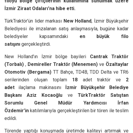
filoyu bölge çiftçilerinin kullanımına sunulmak üzere
İzmir Ziraat Odaları’na hibe etti.
TürkTraktör’ün lider markası
New Holland
, İzmir Büyükşehir
Belediyesi ile imzalanan satış anlaşmasıyla, bugüne kadar
belediyeler kapsamındaki
en büyük filo
satışını
gerçekleştirdi.
New Holland’ın İzmir bölge bayileri
Cantrak Traktör
(Torbalı)
,
Demireller Traktör (Menemen)
ve
Özaltaylar
Otomotiv (Bergama)
TT Bahçe, TD4B, TDD Delta ve TR6
serilerinden oluşan toplam
18
adet traktör
ve
2
adet
ilaçlama makinasını
İzmir Büyükşehir Belediye
Başkanı
Aziz Kocaoğlu
ve
TürkTraktör Satıştan
Sorumlu Genel Müdür Yardımcısı
İrfan
Özdemir’in
katılımlarıyla gerçekleştirilen bir tören ile teslim
edildi.
Törende yaptığı konuşmada üretimde kaliteyi artırmak ve