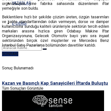
YAZARLAR
organizasyon yine fabrika sahasında düzenlenen iftar
yemeğiyle son buldu.
Beklentilere hızlı bir şekilde çözüm üreten, özgün tasarımları
ve kalite standartlarından ödün vermeyen, dorse ve damper
E-DERGİ
kullanıcısına sunduğu kaliteli ürünleriyle sektörün tercih edilen
markaları arasına hızlıca giren Odabaşı Makine İftar
Organizasyonuna; Gelecek Otomotiv bayii yanı sıra inşaat
sektöründen birçok özel müşteriler ve Mercedes Benz
İstanbul Satış Pazarlama bölümünden davetliler katıldı.
SONRAKİ
Sonuç Bulunamadı
Kazan ve Basınçlı Kap Sanayicileri İftarda Buluştu
Tüm Sonuçları Görüntüle