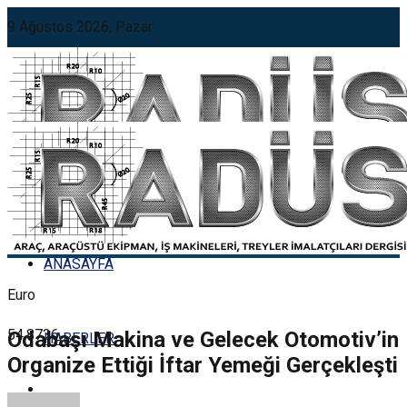
9 Ağustos 2026, Pazar
Döviz Kurları
ABD Doları
47.6085
Döviz Kurları
ANASAYFA
Euro
54.8736
Odabaşı Makina ve Gelecek Otomotiv’in
HABERLER
Organize Ettiği İftar Yemeği Gerçekleşti
ANASAYFA