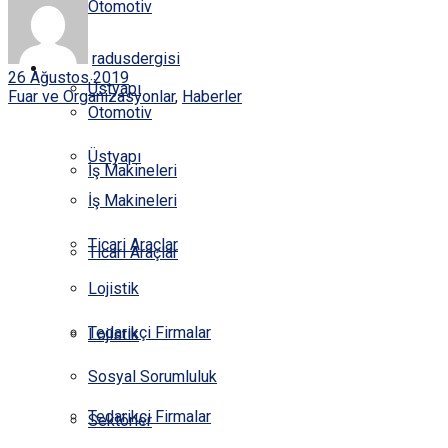
Otomotiv
KÜNYE
radusdergisi
HABERLER
26 Ağustos 2019
Üstyapı
Fuar ve Organizasyonlar
,
Haberler
Otomotiv
Üstyapı
İş Makineleri
İş Makineleri
Ticari Araçlar
Ticari Araçlar
Lojistik
Tedarikçi Firmalar
Lojistik
Sosyal Sorumluluk
Tedarikçi Firmalar
Sektörler