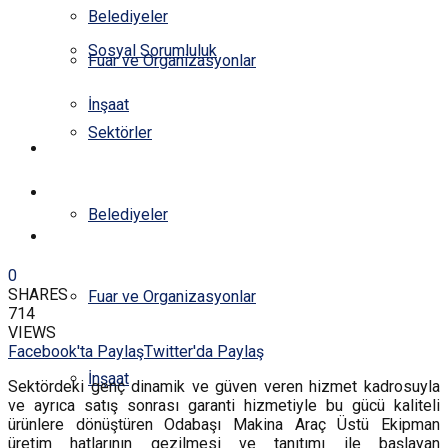
Belediyeler
Sosyal Sorumluluk
Fuar ve Organizasyonlar
İnşaat
Sektörler
YAZARLAR
E-DERGİ
Belediyeler
İLETİŞİM
0
SHARES
Fuar ve Organizasyonlar
714
VIEWS
Facebook'ta Paylaş
Twitter'da Paylaş
İnşaat
Sektördeki genç dinamik ve güven veren hizmet kadrosuyla
ve ayrıca satış sonrası garanti hizmetiyle bu gücü kaliteli
ürünlere dönüştüren Odabaşı Makina Araç Üstü Ekipman
üretim hatlarının gezilmesi ve tanıtımı ile başlayan