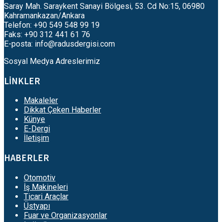
Saray Mah. Saraykent Sanayi Bölgesi, 53. Cd No:15, 06980
Kahramankazan/Ankara
Telefon: +90 549 548 99 19
Faks: +90 312 441 61 76
E-posta:
info@radusdergisi.com
Sosyal Medya Adreslerimiz
LİNKLER
Makaleler
Dikkat Çeken Haberler
Künye
E-Dergi
İletişim
HABERLER
Otomotiv
İş Makineleri
Ticari Araçlar
Üstyapı
Fuar ve Organizasyonlar