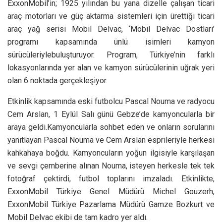
ExxonMobil’in; 1925 yılından bu yana dizelle çalışan ticari
araç motorları ve güç aktarma sistemleri için ürettiği ticari
araç yağ serisi Mobil Delvac, ‘Mobil Delvac Dostları’
programı kapsamında ünlü isimleri kamyon
sürücüleriylebuluşturuyor. Program, Türkiye’nin farklı
lokasyonlarında yer alan ve kamyon sürücülerinin uğrak yeri
olan 6 noktada gerçekleşiyor.
Etkinlik kapsamında eski futbolcu Pascal Nouma ve radyocu
Cem Arslan, 1 Eylül Salı günü Gebze’de kamyoncularla bir
araya geldi.Kamyoncularla sohbet eden ve onların sorularını
yanıtlayan Pascal Nouma ve Cem Arslan esprileriyle herkesi
kahkahaya boğdu. Kamyoncuların yoğun ilgisiyle karşılaşan
ve sevgi çemberine alınan Nouma, isteyen herkesle tek tek
fotoğraf çektirdi, futbol toplarını imzaladı. Etkinlikte,
ExxonMobil Türkiye Genel Müdürü Michel Gouzerh,
ExxonMobil Türkiye Pazarlama Müdürü Gamze Bozkurt ve
Mobil Delvac ekibi de tam kadro yer aldı.