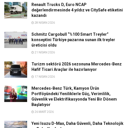
Renault Trucks D, Euro NCAP
değerlendirmesinde 4 yıldız ve CitySafe etiketini
kazandı
28 NISAN 2026
Schmitz Cargobull “%100 Smart Treyler”
konseptini Türkiye pazarına sunan ilk treyler
üreticisi oldu
21 NISAN 2026
Turizm sektörü 2026 sezonuna Mercedes-Benz
Hafif Ticari Araçlar ile hazırlanıyor
17 NISAN 2026
Mercedes-Benz Türk, Kamyon Ürün
Portföyündeki Yeniliklerle Güç, Verimlilik,
Güvenlik ve Elektrifikasyonda Yeni Bir Dönem
Başlatıyor
26 MART 2026
Yeni Isuzu D-Max, Daha Güvenli, Daha Teknolojik