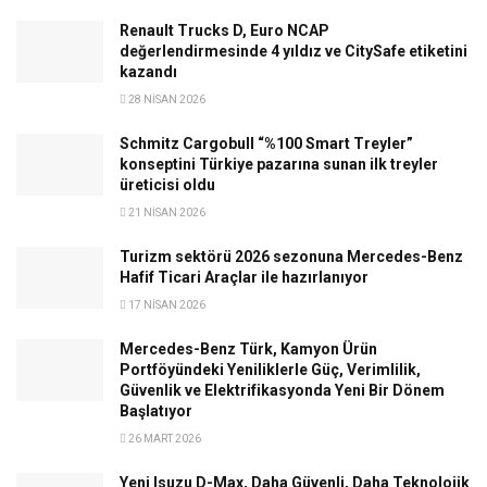
Renault Trucks D, Euro NCAP
değerlendirmesinde 4 yıldız ve CitySafe etiketini
kazandı
28 NISAN 2026
Schmitz Cargobull “%100 Smart Treyler”
konseptini Türkiye pazarına sunan ilk treyler
üreticisi oldu
21 NISAN 2026
Turizm sektörü 2026 sezonuna Mercedes-Benz
Hafif Ticari Araçlar ile hazırlanıyor
17 NISAN 2026
Mercedes-Benz Türk, Kamyon Ürün
Portföyündeki Yeniliklerle Güç, Verimlilik,
Güvenlik ve Elektrifikasyonda Yeni Bir Dönem
Başlatıyor
26 MART 2026
Yeni Isuzu D-Max, Daha Güvenli, Daha Teknolojik