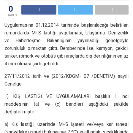
0
SHARES
Uygulamasına 01.12.2014 tarihinde başlanılacağı belirtilen
römorklarda M+S lastiği uygulaması; Ulaştırma, Denizcilik
ve Haberleşme Bakanlığının yayınladığı genelgeyle
zorunluluk olmaktan çıktı. Beraberinde ise; kamyon, çekici,
tanker, römork ve otobüs gibi araçlarda diş derinliğinin en az
4 mm olması şartı getirildi.
27/11/2012 tarih ve (2012/KDGM- 07 /DENETİM) sayılı
Genelge:
1) KIŞ LASTİĞİ VE UYGULAMALARI başlıklı 1 inci
maddesinin (a) ve (ç) bendleri aşağıdaki şekilde
değiştirilmiştir.
a) Kış lastiği; üzerinde M+S işareti ve/veya kar tanesi
(snowflake) işareti bulunan ve 7 ºC’nin altındaki sıcaklıklarda