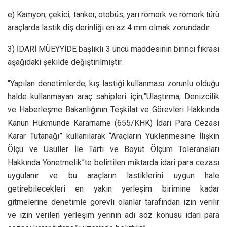
e) Kamyon, çekici, tanker, otobüs, yarı römork ve römork türü
araçlarda lastik diş derinliği en az 4 mm olmak zorundadır.
3) İDARİ MÜEYYİDE başlıklı 3 üncü maddesinin birinci fıkrası
aşağıdaki şekilde değiştirilmiştir.
“Yapılan denetimlerde, kış lastiği kullanması zorunlu olduğu
halde kullanmayan araç sahipleri için,”Ulaştırma, Denizcilik
ve Haberleşme Bakanlığının Teşkilat ve Görevleri Hakkında
Kanun Hükmünde Kararname (655/KHK) İdari Para Cezası
Karar Tutanağı” kullanılarak “Araçların Yüklenmesine İlişkin
Ölçü ve Usuller İle Tartı ve Boyut Ölçüm Toleransları
Hakkında Yönetmelik”te belirtilen miktarda idari para cezası
uygulanır ve bu araçların lastiklerini uygun hale
getirebilecekleri en yakın yerleşim birimine kadar
gitmelerine denetimle görevli olanlar tarafından izin verilir
ve izin verilen yerleşim yerinin adı söz konusu idari para