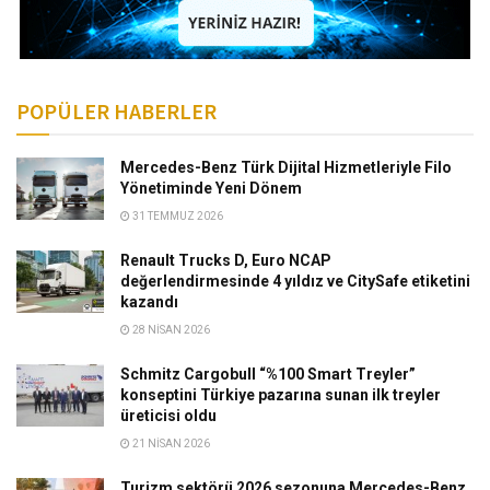
POPÜLER HABERLER
Mercedes-Benz Türk Dijital Hizmetleriyle Filo
Yönetiminde Yeni Dönem
31 TEMMUZ 2026
Renault Trucks D, Euro NCAP
değerlendirmesinde 4 yıldız ve CitySafe etiketini
kazandı
28 NISAN 2026
Schmitz Cargobull “%100 Smart Treyler”
konseptini Türkiye pazarına sunan ilk treyler
üreticisi oldu
21 NISAN 2026
Turizm sektörü 2026 sezonuna Mercedes-Benz