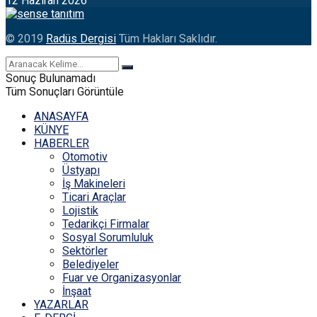
12 Haziran 2026
© 2019
Radüs Dergisi
Tüm Hakları Saklıdır.
Sonuç Bulunamadı
Tüm Sonuçları Görüntüle
ANASAYFA
KÜNYE
HABERLER
Otomotiv
Üstyapı
İş Makineleri
Ticari Araçlar
Lojistik
Tedarikçi Firmalar
Sosyal Sorumluluk
Sektörler
Belediyeler
Fuar ve Organizasyonlar
İnşaat
YAZARLAR