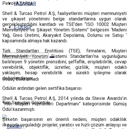
Petrol A.Ş oldu.
YAZARLAR
Shell & Turcas Petrol A.Ş, faaliyetlerini müşteri memnuniyeti
ve şikayet yönetimini belge standartlarına uygun olarak
gerçekleştirdiğini kanıtladı ve TSE’den “ISO 10002 Müşteri
E-DERGİ
Memnuniyeti ve Şikayet Yönetim Sistemi” belgesini ‘Madeni
Yağ, Gres Üretimi, Akaryakıt Depolama, Dolumu ve Satışı ‘
kapsamında almaya hak kazandı.
Türk Standartları Enstitüsü (TSE), firmaların, Müşteri
Memnuniyeti Yönetim Sistemi Standartları’na uygunluğunu
belirleyen 9 yönetim prensibini; şeffaflık, erişilebilirlik, cevap
verebilirlik, objektiflik, ücretler, gizlilik, müşteri odaklı
yaklaşım, hesap verebilirlik ve sürekli iyileşme olarak
değerlendiriyor.
Sonuç Bulunamadı
Ödülün ardından gelen sertifika başarısı
Shell & Turcas Petrol A.Ş, 2014 yılında da Stevie Awards’ın
Tüm Sonuçları Görüntüle
“Yılın Müşteri Hizmetleri Departmanı” kategorisinde Gümüş
Ödül kazanmıştı.
Şirketin başarısının en önemli nedeni, müşteri odaklılık
ilkesiyle uyguladığı projeler, yaratıcı ve hızlı çözüm anlayışı ve