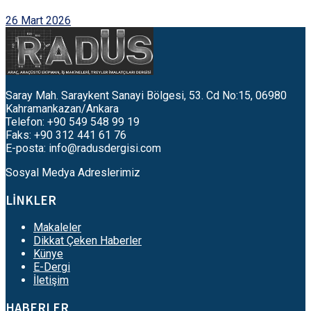
26 Mart 2026
Saray Mah. Saraykent Sanayi Bölgesi, 53. Cd No:15, 06980
Kahramankazan/Ankara
Telefon: +90 549 548 99 19
Faks: +90 312 441 61 76
E-posta:
info@radusdergisi.com
Sosyal Medya Adreslerimiz
LİNKLER
Makaleler
Dikkat Çeken Haberler
Künye
E-Dergi
İletişim
HABERLER