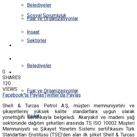
Belediyeler
Sosyal Sorumluluk
Fuar ve Organizasyonlar
İnşaat
Sektörler
YAZARLAR
E-DERGİ
Belediyeler
0
İLETİŞİM
SHARES
120
VIEWS
Fuar ve Organizasyonlar
Facebook'ta Paylaş
Twitter'da Paylaş
Shell & Turcas Petrol A.Ş, müşteri memnuniyetini ve
şikayetlerini yüksek kalite standartlara uygun olarak
İnşaat
yönettiğini sertifikayla belgeledi. Akaryakıt ve madeni yağ
sektöründe dağıtım şirketleri arasında TS ISO 10002 Müşteri
Memnuniyeti ve Şikayet Yönetim Sistemi sertifikasını Türk
Standartları Enstitüsü (TSE)’den alan ilk şirket Shell & Turcas