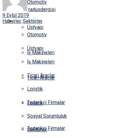
Otomotiv
KÜNYE
radusdergisi
9 Eylül 2019
HABERLER
Haberler
,
Sektörler
Üstyapı
Otomotiv
Üstyapı
İş Makineleri
İş Makineleri
Ticari Araçlar
Ticari Araçlar
Lojistik
Tedarikçi Firmalar
Lojistik
Sosyal Sorumluluk
Tedarikçi Firmalar
Sektörler