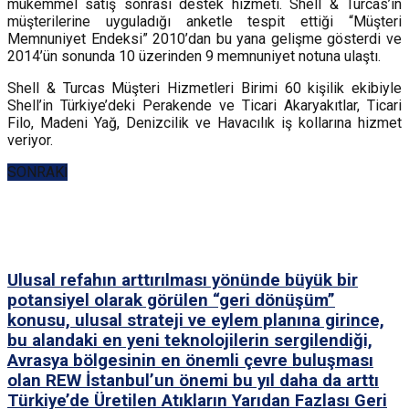
mükemmel satış sonrası destek hizmeti. Shell & Turcas’ın
müşterilerine uyguladığı anketle tespit ettiği “Müşteri
Memnuniyet Endeksi” 2010’dan bu yana gelişme gösterdi ve
2014’ün sonunda 10 üzerinden 9 memnuniyet notuna ulaştı.
Shell & Turcas Müşteri Hizmetleri Birimi 60 kişilik ekibiyle
Shell’in Türkiye’deki Perakende ve Ticari Akaryakıtlar, Ticari
Filo, Madeni Yağ, Denizcilik ve Havacılık iş kollarına hizmet
veriyor.
SONRAKİ
Ulusal refahın arttırılması yönünde büyük bir
potansiyel olarak görülen “geri dönüşüm”
konusu, ulusal strateji ve eylem planına girince,
bu alandaki en yeni teknolojilerin sergilendiği,
Avrasya bölgesinin en önemli çevre buluşması
olan REW İstanbul’un önemi bu yıl daha da arttı
Türkiye’de Üretilen Atıkların Yarıdan Fazlası Geri