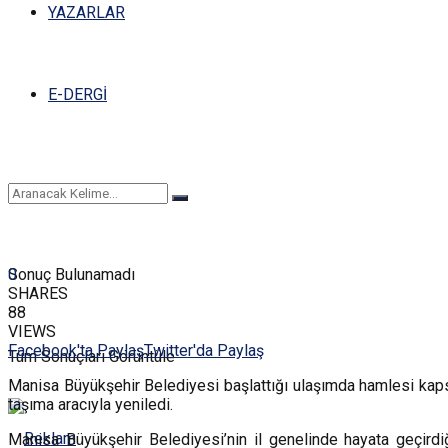
YAZARLAR
E-DERGİ
0
Sonuç Bulunamadı
SHARES
88
VIEWS
Facebook'ta Paylaş
Twitter'da Paylaş
Tüm Sonuçları Görüntüle
Manisa Büyükşehir Belediyesi başlattığı ulaşımda hamlesi kap
taşıma aracıyla yeniledi.
Manisa Büyükşehir Belediyesi’nin il genelinde hayata geçir