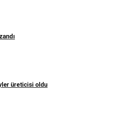
azandı
er üreticisi oldu