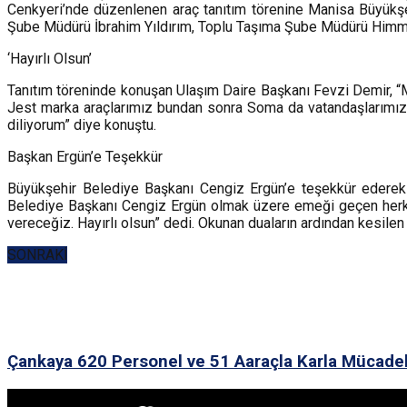
Cenkyeri’nde düzenlenen araç tanıtım törenine Manisa Büyük
Şube Müdürü İbrahim Yıldırım, Toplu Taşıma Şube Müdürü Himmet 
‘Hayırlı Olsun’
Tanıtım töreninde konuşan Ulaşım Daire Başkanı Fevzi Demir, “M
Jest marka araçlarımız bundan sonra Soma da vatandaşlarımıza h
diliyorum” diye konuştu.
Başkan Ergün’e Teşekkür
Büyükşehir Belediye Başkanı Cengiz Ergün’e teşekkür ederek 
Belediye Başkanı Cengiz Ergün olmak üzere emeği geçen herkes
vereceğiz. Hayırlı olsun” dedi. Okunan duaların ardından kesile
SONRAKİ
Çankaya 620 Personel ve 51 Aaraçla Karla Mücade