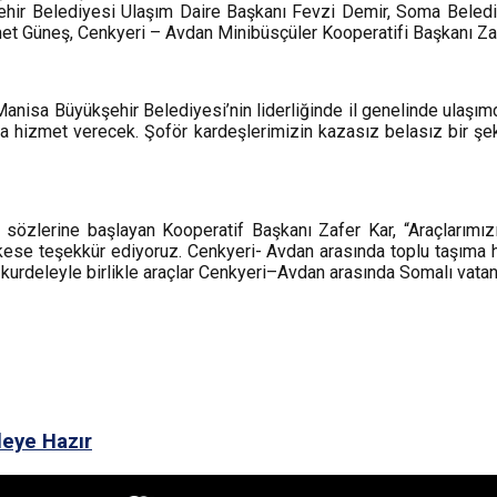
şehir Belediyesi Ulaşım Daire Başkanı Fevzi Demir, Soma Beled
Güneş, Cenkyeri – Avdan Minibüsçüler Kooperatifi Başkanı Zafer 
anisa Büyükşehir Belediyesi’nin liderliğinde il genelinde ulaşı
izmet verecek. Şoför kardeşlerimizin kazasız belasız bir şekilde
sözlerine başlayan Kooperatif Başkanı Zafer Kar, “Araçlarımı
e teşekkür ediyoruz. Cenkyeri- Avdan arasında toplu taşıma hizm
n kurdeleyle birlikle araçlar Cenkyeri–Avdan arasında Somalı vata
leye Hazır