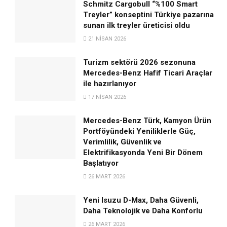
Schmitz Cargobull “%100 Smart
Treyler” konseptini Türkiye pazarına
sunan ilk treyler üreticisi oldu
21 NISAN 2026
Turizm sektörü 2026 sezonuna
Mercedes-Benz Hafif Ticari Araçlar
ile hazırlanıyor
17 NISAN 2026
Mercedes-Benz Türk, Kamyon Ürün
Portföyündeki Yeniliklerle Güç,
Verimlilik, Güvenlik ve
Elektrifikasyonda Yeni Bir Dönem
Başlatıyor
26 MART 2026
Yeni Isuzu D-Max, Daha Güvenli,
Daha Teknolojik ve Daha Konforlu
26 MART 2026