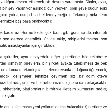
rlığını devam ettirecek bir devrim yaratmıştır. Günler, aylar,
şka bir şey yapmıyor aslında; dün yepyeni olan şeye bugün eski
jinin yolda durup bizi beklemeyeceğidir. Teknoloji şirketlerin
erimizle baş başa bırakacaktır.
kadar az. Her ne kadar çok basit gibi görünse de, interneti
e son derece önemlidir. Online takip, rakiplerini tanıma, son
ılık amaçlayanlar için gereklidir.
 şirketler, aynı seviyedeki diğer şirketlerle bile rekabette
ar olmayan bireylerin, bir şirketi ayakta tutabilmesi de pek
e söz konusu teknoloji ise, nelerin revaçta olduğunu öğrenmek,
anlardaki gelişmeleri lehinize çevirmek sizi bir adım öteye
 sizi bilmesi, ürün ve hizmetlerinize ulaşması da zorlaşacaktır.
, şirketlerin, platformların birbiriyle iletişim kurmasını sağlar,
mına gelir.
 onu kullanmanın yeni yollarını daima bulacaktır. Şirketlere ve