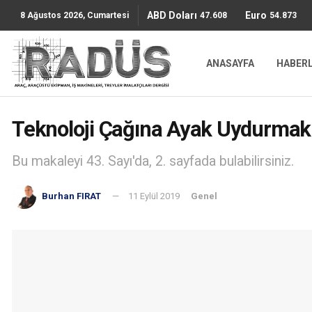
ABD Doları
Euro
47.6085
54.8736
8 Ağustos 2026, Cumartesi
ANASAYFA
HABER
Teknoloji Çağına Ayak Uydurmak
Bu makaleyi 43. Sayı'da, 2. sayfada bulabilirsiniz.
Burhan FIRAT
11 Eylül 2019
Genel