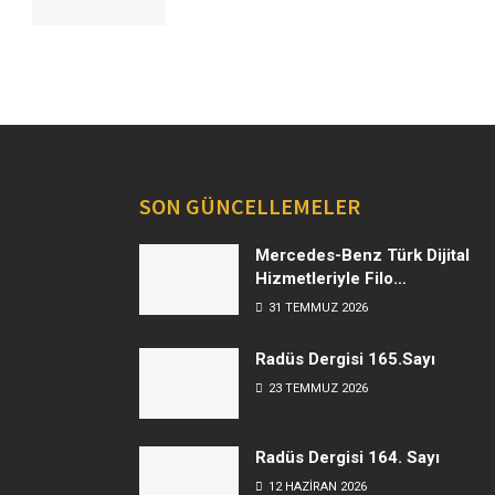
SON GÜNCELLEMELER
Mercedes-Benz Türk Dijital
Hizmetleriyle Filo
Yönetiminde Yeni Dönem
31 TEMMUZ 2026
Radüs Dergisi 165.Sayı
23 TEMMUZ 2026
Radüs Dergisi 164. Sayı
12 HAZIRAN 2026