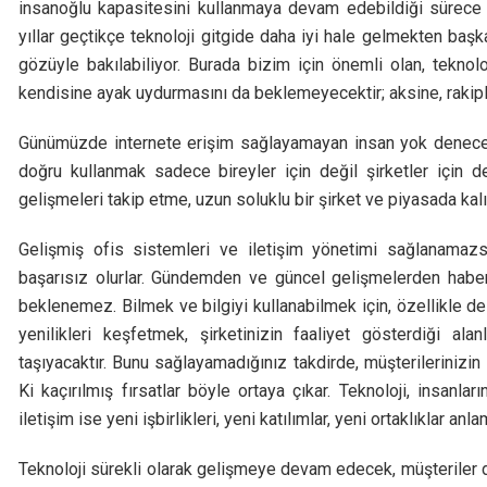
insanoğlu kapasitesini kullanmaya devam edebildiği sürece va
yıllar geçtikçe teknoloji gitgide daha iyi hale gelmekten ba
gözüyle bakılabiliyor. Burada bizim için önemli olan, teknolo
kendisine ayak uydurmasını da beklemeyecektir; aksine, rakipl
Günümüzde internete erişim sağlayamayan insan yok denecek 
doğru kullanmak sadece bireyler için değil şirketler için d
gelişmeleri takip etme, uzun soluklu bir şirket ve piyasada kalıc
Gelişmiş ofis sistemleri ve iletişim yönetimi sağlanamazsa
başarısız olurlar. Gündemden ve güncel gelişmelerden haberd
beklenemez. Bilmek ve bilgiyi kullanabilmek için, özellikle d
yenilikleri keşfetmek, şirketinizin faaliyet gösterdiği al
taşıyacaktır. Bunu sağlayamadığınız takdirde, müşterilerinizin
Ki kaçırılmış fırsatlar böyle ortaya çıkar. Teknoloji, insanların
iletişim ise yeni işbirlikleri, yeni katılımlar, yeni ortaklıklar anla
Teknoloji sürekli olarak gelişmeye devam edecek, müşteriler de