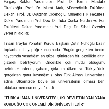
Furgaç, Rektör Yardımcıları Prof. Dr. Ramis Mustafa
Öksüzoğlu, Prof. Dr. Murat Atalı, Mühendislik Fakültesi
Dekanı Prof. Dr. Oğuzhan Çiçekoğlu, Mühendislik Fakültesi
Dekan Yardımcısı Yrd. Doç. Dr. Tuba Conka Nurdan ve Fen
Fakültesi Dekan Yardımcısı Yrd. Doç. Dr. Sibel Özenler
yerlerini aldılar.
Tırsan Treyler Yönetim Kurulu Başkanı Çetin Nuhoğlu basın
toplantısında yaptığı konuşmada, “Bugün gerçekten benim
hayatımda yaşadığım en güzel günlerden biri özellikle altını
çizerek belirtiyorum. Öncelikle çok mutlu olduğumu
belirtmek isterim, şahsım, şirketim, ülkem ve Türkiye’deki
gerçekten gurur kaynağımız olan Türk-Alman Üniversitesi
adına. Ülkemizde böyle bir üniversitenin olması beni
oldukça memnun ediyor” dedi.
“TÜRK-ALMAN ÜNİVERSİTESİ, İKİ DEVLETİN YAN YANA
KURDUĞU ÇOK ÖNEMLİ BİR ÜNİVERSİTEDİR”