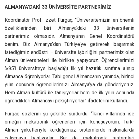
ALMANYA’DAKİ 33 ÜNİVERSİTE PARTNERİMİZ
Koordinatör Prof. İzzet Furgaç, “Üniversitemizin en önemli
özelliklerinden biri Almanya’daki 33 üniversitenin
partnerimiz olmasıdır. Almanya’nın Genel Koordinatörü
benim. Biz Almanya’dan Türkiye’ye getirerek başarmak
istediğimiz endüstri – üniversite işbirliğini partnerimiz olan
Alman üniversiteleri ile birlikte yapıyoruz. Öğrencilerimizi
%95’i üniversiteye başladığı ilk yıl hazırlık sınıfına alınıp
Almanca öğreniyorlar. Tabi genel Almancanın yanında, birinci
yılın sonunda öğrencilerimizi Almanya’ya da gönderiyoruz.
Hem Alman kültürü ile tanışıyorlar hem de ilk yılın sonunda
öğrendikleri Almancayı pekiştiriyorlar” ifadelerini kullandı.
Furgaç sözlerini şu şekilde sürdürdü: “İkinci yıllarında ise
örneğin mekatronik öğrencileri için konuşuyorum, Türk-
Alman şirketleriyle kurduğumuz sistemlerde makinalarda
çalışmaya başlıyorlar. Bur da mekatronik sistemleri