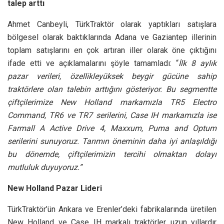
talep arttı
Ahmet Canbeyli, TürkTraktör olarak yaptıkları satışlara
bölgesel olarak baktıklarında Adana ve Gaziantep illerinin
toplam satışlarını en çok artıran iller olarak öne çıktığını
ifade etti ve açıklamalarını şöyle tamamladı: “
İlk 8 aylık
pazar verileri, özellikleyüksek beygir gücüne sahip
traktörlere olan talebin arttığını gösteriyor. Bu segmentte
çiftçilerimize New Holland markamızla TR5 Electro
Command, TR6 ve TR7 serilerini, Case IH markamızla ise
Farmall A Active Drive 4, Maxxum, Puma and Optum
serilerini sunuyoruz. Tarımın öneminin daha iyi anlaşıldığı
bu dönemde, çiftçilerimizin tercihi olmaktan dolayı
mutluluk duyuyoruz.”
New Holland Pazar Lideri
TürkTraktör’ün Ankara ve Erenler’deki fabrikalarında üretilen
New Holland ve Case IH markalı traktörler uzun yıllardır