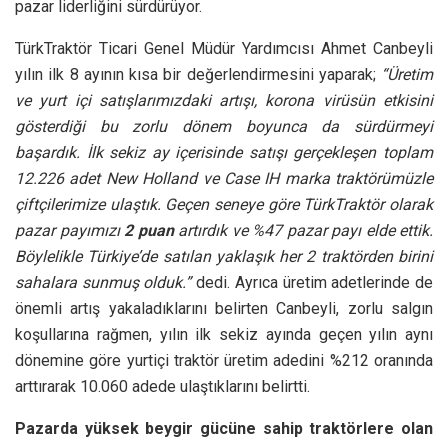
pazar liderliğini sürdürüyor.
TürkTraktör Ticari Genel Müdür Yardımcısı Ahmet Canbeyli
yılın ilk 8 ayının kısa bir değerlendirmesini yaparak;
“Üretim
ve yurt içi satışlarımızdaki artışı, korona virüsün etkisini
gösterdiği bu zorlu dönem boyunca da sürdürmeyi
başardık. İlk sekiz ay içerisinde satışı gerçekleşen toplam
12.226 adet New Holland ve Case IH marka traktörümüzle
çiftçilerimize ulaştık. Geçen seneye göre TürkTraktör olarak
pazar payımızı
2 puan
artırdık ve %47 pazar payı elde ettik.
Böylelikle Türkiye’de satılan yaklaşık her 2 traktörden birini
sahalara sunmuş olduk.”
dedi. Ayrıca üretim adetlerinde de
önemli artış yakaladıklarını belirten Canbeyli, zorlu salgın
koşullarına rağmen, yılın ilk sekiz ayında geçen yılın aynı
dönemine göre yurtiçi traktör üretim adedini %212 oranında
arttırarak 10.060 adede ulaştıklarını belirtti.
Pazarda yüksek beygir gücüne sahip traktörlere olan