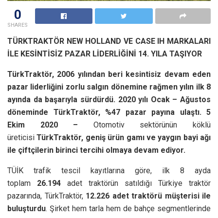
0
SHARES
TÜRKTRAKTÖR NEW HOLLAND VE CASE IH MARKALARI
İLE KESİNTİSİZ PAZAR LİDERLİĞİNİ 14. YILA TAŞIYOR
TürkTraktör, 2006 yılından beri kesintisiz devam eden
pazar liderliğini
zorlu salgın dönemine rağmen yılın ilk 8
ayında da başarıyla sürdürdü.
2020 yılı Ocak – Ağustos
döneminde TürkTraktör, %47 pazar payına ulaştı.
5
Ekim 2020 –
Otomotiv sektörünün köklü
üreticisi
TürkTraktör, geniş ürün gamı ve yaygın bayi ağı
ile çiftçilerin birinci tercihi olmaya devam ediyor.
TÜİK trafik tescil kayıtlarına göre, ilk 8 ayda
toplam
26.194
adet traktörün satıldığı Türkiye traktör
pazarında, TürkTraktör,
12.226 adet traktörü müşterisi ile
buluşturdu
. Şirket hem tarla hem de bahçe segmentlerinde