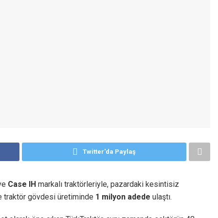
Twitter'da Paylaş
ve
Case IH
markalı traktörleriyle, pazardaki kesintisiz
 ile traktör gövdesi üretiminde
1 milyon adede
ulaştı.