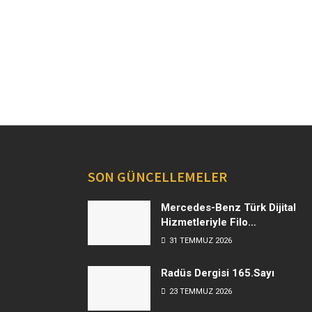
SON GÜNCELLEMELER
Mercedes-Benz Türk Dijital
Hizmetleriyle Filo
Yönetiminde Yeni Dönem
31 TEMMUZ 2026
Radüs Dergisi 165.Sayı
23 TEMMUZ 2026