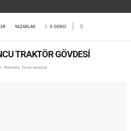
LER
YAZARLAR
E-DERGİ
NCU TRAKTÖR GÖVDESİ
r
,
Otomotiv
,
Ticari Araçlar