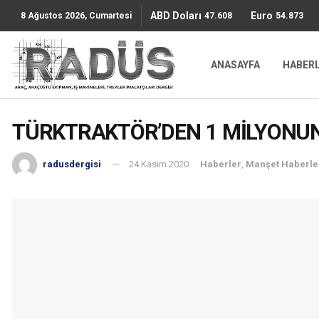
ABD Doları
Euro
47.6085
54.8736
8 Ağustos 2026, Cumartesi
ANASAYFA
HABER
TÜRKTRAKTÖR’DEN 1 MİLYONU
radusdergisi
24 Kasım 2020
Haberler
,
Manşet Haberle