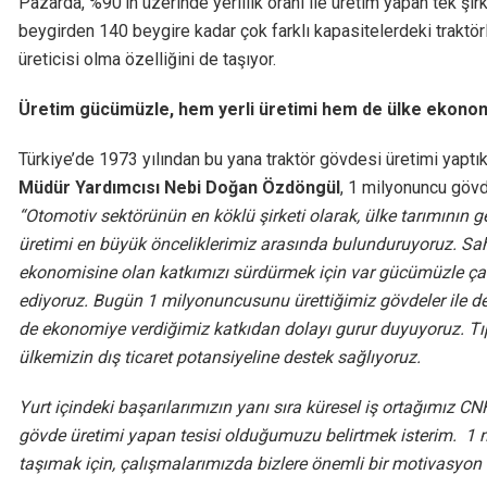
Pazarda, %90’ın üzerinde yerlilik oranı ile üretim yapan tek şi
beygirden 140 beygire kadar çok farklı kapasitelerdeki traktö
üreticisi olma özelliğini de taşıyor.
Üretim gücümüzle, hem yerli üretimi hem de ülke ekonom
Türkiye’de 1973 yılından bu yana traktör gövdesi üretimi yaptıkl
Müdür Yardımcısı Nebi Doğan Özdöngül
, 1 milyonuncu göv
“Otomotiv sektörünün en köklü şirketi olarak, ülke tarımının ge
üretimi en büyük önceliklerimiz arasında bulunduruyoruz. Sa
ekonomisine olan katkımızı sürdürmek için var gücümüzle çal
ediyoruz. Bugün 1 milyonuncusunu ürettiğimiz gövdeler ile 
de ekonomiye verdiğimiz katkıdan dolayı gurur duyuyoruz. Tıpkı
ülkemizin dış ticaret potansiyeline destek sağlıyoruz.
Yurt içindeki başarılarımızın yanı sıra küresel iş ortağımız 
gövde üretimi yapan tesisi olduğumuzu belirtmek isterim. 1 mi
taşımak için, çalışmalarımızda bizlere önemli bir motivasyon