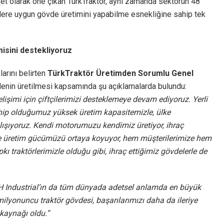
rket olarak öne çıkan TürkTraktör, aynı zamanda sektörün 48
rlere uygun gövde üretimini yapabilme esnekliğine sahip tek
isini destekliyoruz
arını belirten
TürkTraktör Üretimden Sorumlu Genel
denin üretilmesi kapsamında şu açıklamalarda bulundu:
lişimi için çiftçilerimizi desteklemeye devam ediyoruz. Yerli
hip olduğumuz yüksek üretim kapasitemizle, ülke
ışıyoruz. Kendi motorumuzu kendimiz üretiyor, ihraç
de üretim gücümüzü ortaya koyuyor, hem müşterilerimize hem
 traktörlerimizle olduğu gibi, ihraç ettiğimiz gövdelerle de
CNH Industrial’ın da tüm dünyada adetsel anlamda en büyük
lyonuncu traktör gövdesi, başarılarımızı daha da ileriye
 kaynağı oldu.”