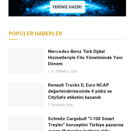
POPÜLER HABERLER
Mercedes-Benz Türk Dijital
Hizmetleriyle Filo Yönetiminde Yeni
Dönem
31 TEMMUZ 2026
Renault Trucks D, Euro NCAP
değerlendirmesinde 4 yıldız ve
CitySafe etiketini kazandı
28 NISAN 2026
Schmitz Cargobull “%100 Smart
Treyler” konseptini Türkiye pazarına
sunan ilk treyler üreticisi oldu