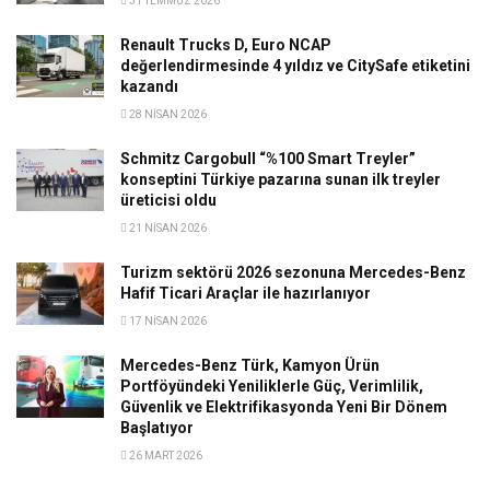
31 TEMMUZ 2026
Renault Trucks D, Euro NCAP
değerlendirmesinde 4 yıldız ve CitySafe etiketini
kazandı
28 NISAN 2026
Schmitz Cargobull “%100 Smart Treyler”
konseptini Türkiye pazarına sunan ilk treyler
üreticisi oldu
21 NISAN 2026
Turizm sektörü 2026 sezonuna Mercedes-Benz
Hafif Ticari Araçlar ile hazırlanıyor
17 NISAN 2026
Mercedes-Benz Türk, Kamyon Ürün
Portföyündeki Yeniliklerle Güç, Verimlilik,
Güvenlik ve Elektrifikasyonda Yeni Bir Dönem
Başlatıyor
26 MART 2026