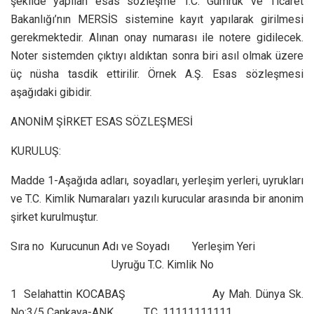
şekilde yapılan esas sözleşme T.C. Gümrük ve Ticaret
Bakanlığı’nın MERSİS sistemine kayıt yapılarak girilmesi
gerekmektedir. Alınan onay numarası ile notere gidilecek.
Noter sistemden çıktıyı aldıktan sonra biri asıl olmak üzere
üç nüsha tasdik ettirilir. Örnek A.Ş. Esas sözleşmesi
aşağıdaki gibidir.
ANONİM ŞİRKET ESAS SÖZLEŞMESİ
KURULUŞ:
Madde 1-Aşağıda adları, soyadları, yerleşim yerleri, uyrukları
ve T.C. Kimlik Numaraları yazılı kurucular arasında bir anonim
şirket kurulmuştur.
Sıra no Kurucunun Adı ve Soyadı Yerleşim Yeri
Uyruğu T.C. Kimlik No
1 Selahattin KOCABAŞ Ay Mah. Dünya Sk.
No:3/5 Çankaya-ANK. T.C. 11111111111