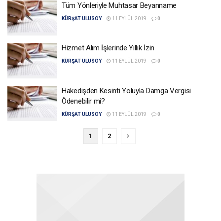
Tüm Yönleriyle Muhtasar Beyanname
KÜRŞAT ULUSOY
11 EYLÜL 2019
0
Hizmet Alım İşlerinde Yıllık İzin
KÜRŞAT ULUSOY
11 EYLÜL 2019
0
Hakedişden Kesinti Yoluyla Damga Vergisi
Ödenebilir mi?
KÜRŞAT ULUSOY
11 EYLÜL 2019
0
1
2