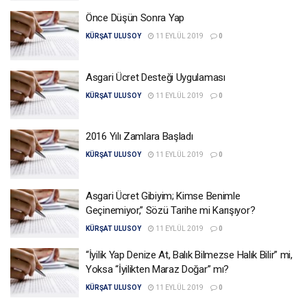
Önce Düşün Sonra Yap
KÜRŞAT ULUSOY
11 EYLÜL 2019
0
Asgari Ücret Desteği Uygulaması
KÜRŞAT ULUSOY
11 EYLÜL 2019
0
2016 Yılı Zamlara Başladı
KÜRŞAT ULUSOY
11 EYLÜL 2019
0
Asgari Ücret Gibiyim; Kimse Benimle
Geçinemiyor,” Sözü Tarihe mi Karışıyor?
KÜRŞAT ULUSOY
11 EYLÜL 2019
0
“İyilik Yap Denize At, Balık Bilmezse Halık Bilir” mi,
Yoksa “İyilikten Maraz Doğar” mı?
KÜRŞAT ULUSOY
11 EYLÜL 2019
0