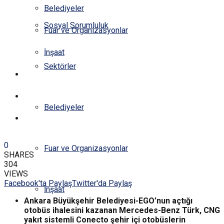
Belediyeler
Sosyal Sorumluluk
Fuar ve Organizasyonlar
İnşaat
Sektörler
YAZARLAR
E-DERGİ
Belediyeler
İLETİŞİM
0
Fuar ve Organizasyonlar
SHARES
304
VIEWS
Facebook'ta Paylaş
Twitter'da Paylaş
İnşaat
Ankara Büyükşehir Belediyesi-EGO’nun açtığı
otobüs ihalesini kazanan Mercedes-Benz Türk, CNG
yakıt sistemli Conecto şehir içi otobüslerin