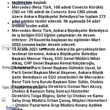
teslimatına başladı.
YAZARLAR
Mercedes-Benz Türk, 168 adedi Conecto Körüklü
CNG ve 105 adedi de Conecto Solo CNG olmak
üzere Ankara Büyükşehir Belediyesi’ne toplam 273
adet otobüs teslim edecek. İlk aşamada 54 adet
E-DERGİ
otobüs teslim edildi.
Mercedes-Benz Türk, Ankara Büyükşehir Belediyesi
ile iş birliğini EGO Eğitim çalışmaları ile devam
ettiriyor. 29 Kasım’da başlayan bu eğitimler Mart
2022 sonuna kadar devam edecek.
13 Aralık 2021 tarihinde Ankara’da gerçekleştirilen
teslimat törenine; Ankara Büyükşehir Belediye
Başkanı Mansur Yavaş, EGO Genel Müdürü Nihat
Alkaş, CHP Genel Başkanı Kemal Kılıçdaroğlu,
Sonuç Bulunamadı
Demokrat Parti Genel Başkanı Gültekin Uysal, İyi
Parti Genel Başkanı Meral Akşener, Ankara Büyük
Şehir Belediyesi ve EGO yöneticileri ile Mercedes-
Benz Türk İcra Kurulu Başkanı Süer Sülün, Otobüs
Pazarlama ve Satış Direktörü Osman Nuri Aksoy,
Tüm Sonuçları Görüntüle
Otobüs & Kamyon Satış Sonrası Hizmetler
Direktörü Tolga Bilgisu, Şehir İçi Otobüs ve Kamu
Satış Grup Müdürü Orhan Çavuş, Müşteri Hizmetleri
– Otobüs Pazarlama Grup Müdürü Kıvanç Aydilek
katıldı.