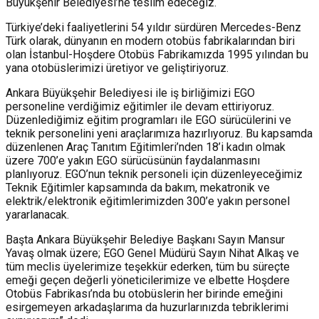
Büyükşehir Belediyesi’ne teslim edeceğiz.
Türkiye’deki faaliyetlerini 54 yıldır sürdüren Mercedes-Benz
Türk olarak, dünyanın en modern otobüs fabrikalarından biri
olan İstanbul-Hoşdere Otobüs Fabrikamızda 1995 yılından bu
yana otobüslerimizi üretiyor ve geliştiriyoruz.
Ankara Büyükşehir Belediyesi ile iş birliğimizi EGO
personeline verdiğimiz eğitimler ile devam ettiriyoruz.
Düzenlediğimiz eğitim programları ile EGO sürücülerini ve
teknik personelini yeni araçlarımıza hazırlıyoruz. Bu kapsamda
düzenlenen Araç Tanıtım Eğitimleri’nden 18’i kadın olmak
üzere 700’e yakın EGO sürücüsünün faydalanmasını
planlıyoruz. EGO’nun teknik personeli için düzenleyeceğimiz
Teknik Eğitimler kapsamında da bakım, mekatronik ve
elektrik/elektronik eğitimlerimizden 300’e yakın personel
yararlanacak.
Başta Ankara Büyükşehir Belediye Başkanı Sayın Mansur
Yavaş olmak üzere; EGO Genel Müdürü Sayın Nihat Alkaş ve
tüm meclis üyelerimize teşekkür ederken, tüm bu süreçte
emeği geçen değerli yöneticilerimize ve elbette Hoşdere
Otobüs Fabrikası’nda bu otobüslerin her birinde emeğini
esirgemeyen arkadaşlarıma da huzurlarınızda tebriklerimi