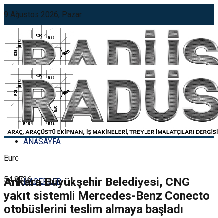
9 Ağustos 2026, Pazar
Döviz Kurları
ABD Doları
47.6085
Döviz Kurları
ANASAYFA
Euro
54.8736
Ankara Büyükşehir Belediyesi, CNG
HABERLER
yakıt sistemli Mercedes-Benz Conecto
otobüslerini teslim almaya başladı
ANASAYFA