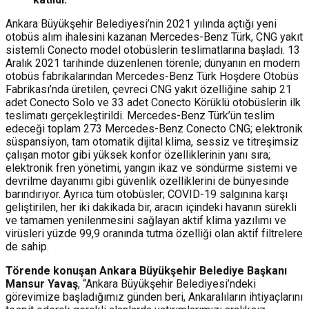
Ankara Büyükşehir Belediyesi’nin 2021 yılında açtığı yeni
otobüs alım ihalesini kazanan Mercedes-Benz Türk, CNG yakıt
sistemli Conecto model otobüslerin teslimatlarına başladı. 13
Aralık 2021 tarihinde düzenlenen törenle; dünyanın en modern
otobüs fabrikalarından Mercedes-Benz Türk Hoşdere Otobüs
Fabrikası’nda üretilen, çevreci CNG yakıt özelliğine sahip 21
adet Conecto Solo ve 33 adet Conecto Körüklü otobüslerin ilk
teslimatı gerçekleştirildi. Mercedes-Benz Türk’ün teslim
edeceği toplam 273 Mercedes-Benz Conecto CNG; elektronik
süspansiyon, tam otomatik dijital klima, sessiz ve titreşimsiz
çalışan motor gibi yüksek konfor özelliklerinin yanı sıra;
elektronik fren yönetimi, yangın ikaz ve söndürme sistemi ve
devrilme dayanımı gibi güvenlik özelliklerini de bünyesinde
barındırıyor. Ayrıca tüm otobüsler; COVID-19 salgınına karşı
geliştirilen, her iki dakikada bir, aracın içindeki havanın sürekli
ve tamamen yenilenmesini sağlayan aktif klima yazılımı ve
virüsleri yüzde 99,9 oranında tutma özelliği olan aktif filtrelere
de sahip.
Törende konuşan Ankara Büyükşehir Belediye Başkanı
Mansur Yavaş
, “Ankara Büyükşehir Belediyesi’ndeki
görevimize başladığımız günden beri, Ankaralıların ihtiyaçlarını