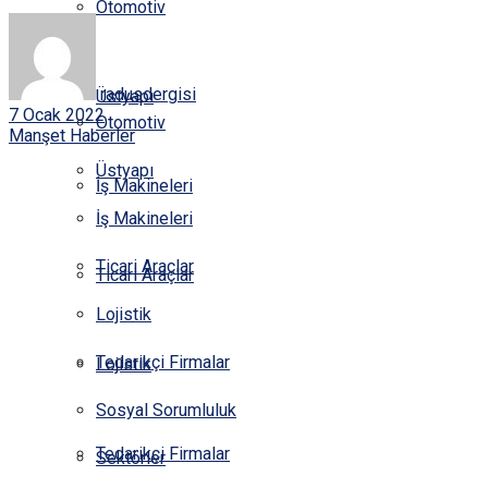
Otomotiv
KÜNYE
HABERLER
radusdergisi
Üstyapı
7 Ocak 2022
Otomotiv
Manşet Haberler
Üstyapı
İş Makineleri
İş Makineleri
Ticari Araçlar
Ticari Araçlar
Lojistik
Tedarikçi Firmalar
Lojistik
Sosyal Sorumluluk
Tedarikçi Firmalar
Sektörler