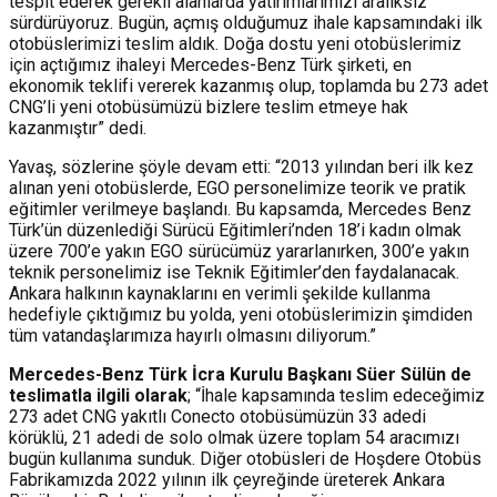
tespit ederek gerekli alanlarda yatırımlarımızı aralıksız
sürdürüyoruz. Bugün, açmış olduğumuz ihale kapsamındaki ilk
otobüslerimizi teslim aldık. Doğa dostu yeni otobüslerimiz
için açtığımız ihaleyi Mercedes-Benz Türk şirketi, en
ekonomik teklifi vererek kazanmış olup, toplamda bu 273 adet
CNG’li yeni otobüsümüzü bizlere teslim etmeye hak
kazanmıştır” dedi.
Yavaş, sözlerine şöyle devam etti: “2013 yılından beri ilk kez
alınan yeni otobüslerde, EGO personelimize teorik ve pratik
eğitimler verilmeye başlandı. Bu kapsamda, Mercedes Benz
Türk’ün düzenlediği Sürücü Eğitimleri’nden 18’i kadın olmak
üzere 700’e yakın EGO sürücümüz yararlanırken, 300’e yakın
teknik personelimiz ise Teknik Eğitimler’den faydalanacak.
Ankara halkının kaynaklarını en verimli şekilde kullanma
hedefiyle çıktığımız bu yolda, yeni otobüslerimizin şimdiden
tüm vatandaşlarımıza hayırlı olmasını diliyorum.”
Mercedes-Benz Türk İcra Kurulu Başkanı Süer Sülün de
teslimatla ilgili olarak
; “İhale kapsamında teslim edeceğimiz
273 adet CNG yakıtlı Conecto otobüsümüzün 33 adedi
körüklü, 21 adedi de solo olmak üzere toplam 54 aracımızı
bugün kullanıma sunduk. Diğer otobüsleri de Hoşdere Otobüs
Fabrikamızda 2022 yılının ilk çeyreğinde üreterek Ankara