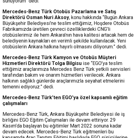
sunuyorum” dedi.
Mercedes-Benz Türk Otobüs Pazarlama ve Satış
Direktörü Osman Nuri Aksoy
, konu hakkında “Bugün Ankara
Büyükşehir Belediyesi’ne teslim ettiğimiz, Hoşdere Otobüs
Fabrikamızda üretilen çevreci özelliklerdeki CNG’li
otobüslerimiz ile hem Ankara’nın hava kalitesi artacak hem de
belediyenin kaynakları en verimli şekilde kullanılacak. Yeni
otobüslerin Ankara halkına hayırlı olmasını diliyorum.” dedi.
Mercedes-Benz Türk Kamyon ve Otobüs Müşteri
Hizmetleri Direktörü Tolga Bilgisu
ise “EGO’ya teslim
ettiğimiz araçlarımıza Mercedes Benz Türk yetkili servisleri
tarafından bakım ve onarım hizmetleri verilecek. Ankara
halkının sağlıklı günlerde araçlarımızla seyahat etmelerini
temenni ediyoruz.” dedi.
Mercedes-Benz Türk’ten EGO’ya özel kapsamlı eğitim
çalışmaları
Mercedes-Benz Türk, Ankara Büyükşehir Belediyesi ile iş
birliğini EGO Eğitim Çalışmaları ile devam ettiriyor. 29
Kasım’da başlayan bu eğitimler Mart 2022 sonuna kadar
devam edecek. Mercedes-Benz Türk eğitmenleri bu
kapsamda Araç Tanıtım Eğitimi başlığıyla EGO sürücülerine