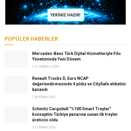
POPÜLER HABERLER
Mercedes-Benz Türk Dijital Hizmetleriyle Filo
Yönetiminde Yeni Dönem
31 TEMMUZ 2026
Renault Trucks D, Euro NCAP
değerlendirmesinde 4 yıldız ve CitySafe etiketini
kazandı
28 NISAN 2026
Schmitz Cargobull “%100 Smart Treyler”
konseptini Türkiye pazarına sunan ilk treyler
üreticisi oldu
21 NISAN 2026