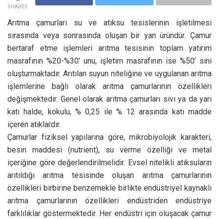
SHARES
Arıtma çamurları su ve atıksu tesislerinin işletilmesi
sırasında veya sonrasında oluşan bir yan üründür. Çamur
bertaraf etme işlemleri arıtma tesisinin toplam yatırım
masrafının %20-%30’ unu, işletim masrafının ise %50’ sini
oluşturmaktadır. Arıtılan suyun niteliğine ve uygulanan arıtma
işlemlerine bağlı olarak arıtma çamurlarının özellikleri
değişmektedir. Genel olarak arıtma çamurları sıvı ya da yarı
katı halde, kokulu, % 0,25 ile % 12 arasında katı madde
içeren atıklardır.
Çamurlar fiziksel yapılarına göre, mikrobiyolojik karakteri,
besin maddesi (nutrient), su verme özelliği ve metal
içeriğine göre değerlendirilmelidir. Evsel nitelikli atıksuların
arıtıldığı arıtma tesisinde oluşan arıtma çamurlarının
özellikleri birbirine benzemekle birlikte endüstriyel kaynaklı
arıtma çamurlarının özellikleri endüstriden endüstriye
farklılıklar göstermektedir. Her endüstri için oluşacak çamur