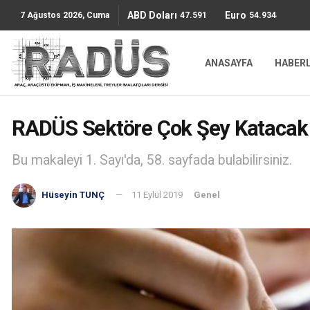
ABD Doları
Euro
47.5911
54.9344
7 Ağustos 2026, Cuma
ANASAYFA
HABER
RADÜS Sektöre Çok Şey Katacak
Bu makaleyi 1. Sayı'da, 58. sayfada bulabilirsiniz.
Hüseyin TUNÇ
11 Eylül 2019
Genel