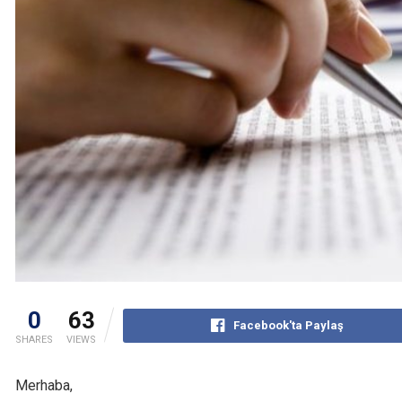
0
63
Facebook'ta Paylaş
SHARES
VIEWS
Merhaba,