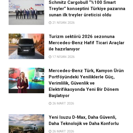
Schmitz Cargobull “%100 Smart
Treyler” konseptini Türkiye pazarına
sunan ilk treyler üreticisi oldu
21 NISAN 2026
Turizm sektörü 2026 sezonuna
Mercedes-Benz Hafif Ticari Araçlar
ile hazırlanıyor
17 NISAN 2026
Mercedes-Benz Türk, Kamyon Ürün
Portföyündeki Yeniliklerle Güç,
Verimlilik, Güvenlik ve
Elektrifikasyonda Yeni Bir Dönem
Başlatıyor
26 MART 2026
Yeni Isuzu D-Max, Daha Güvenli,
Daha Teknolojik ve Daha Konforlu
26 MART 2026