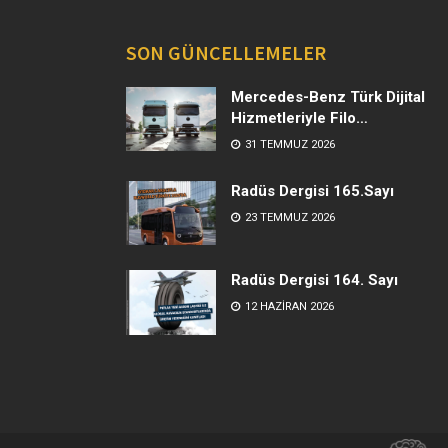
SON GÜNCELLEMELER
Mercedes-Benz Türk Dijital
Hizmetleriyle Filo
Yönetiminde Yeni Dönem
31 TEMMUZ 2026
Radüs Dergisi 165.Sayı
23 TEMMUZ 2026
Radüs Dergisi 164. Sayı
12 HAZIRAN 2026