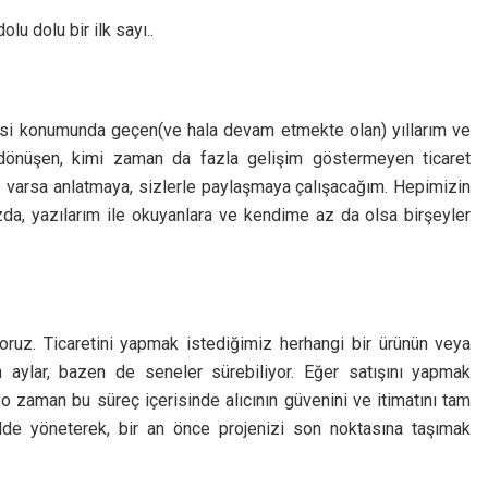
lu dolu bir ilk sayı..
kçisi konumunda geçen(ve hala devam etmekte olan) yıllarım ve
a dönüşen, kimi zaman da fazla gelişim göstermeyen ticaret
 ne varsa anlatmaya, sizlerle paylaşmaya çalışacağım. Hepimizin
zda, yazılarım ile okuyanlara ve kendime az da olsa birşeyler
ruz. Ticaretini yapmak istediğimiz herhangi bir ürünün veya
n aylar, bazen de seneler sürebiliyor. Eğer satışını yapmak
, o zaman bu süreç içerisinde alıcının güvenini ve itimatını tam
lde yöneterek, bir an önce projenizi son noktasına taşımak