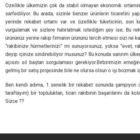
Özellikle ülkemizin çok da stabil olmayan ekonomik ortamı
sarfediliyor. Bu arada, sizinle benzer ürünlerin ticaretini 
yerinde rekabet ortamı var ve özellikle tüketicinin, son 
vurgulamak ve sizlere hatırlatmak istediğim şey ise; Bu reka
ürününüz yerine rakip firmanın ürününü tercih etmesi sizi ne k
”rakibinize hürmetlerinizi” mi sunuyorsunuz, yoksa ”evet, rak
deyip içinize sindirebiliyor musunuz? Bu konuda sanırım ülke
açısını sil baştan sorgulaması gerekiyor.Birbirimizin eme
gelmiş bir satış projesinde bile ne olursa olsun o işi bozmak 
Ben kendi adıma, 1 senelik bir rekabet sonunda şampiyon 
taraftayım) bir topluluktan, ticari rakibinin başarılarını da
Sizce ??