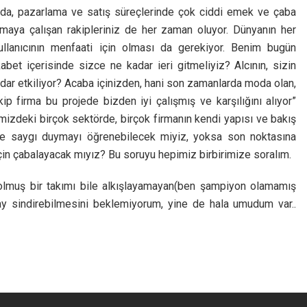
nda, pazarlama ve satış süreçlerinde çok ciddi emek ve çaba
yapmaya çalışan rakipleriniz de her zaman oluyor. Dünyanın her
kullanıcının menfaati için olması da gerekiyor. Benim bugün
bet içerisinde sizce ne kadar ieri gitmeliyiz? Alcının, sizin
adar etkiliyor? Acaba içinizden, hani son zamanlarda moda olan,
ip firma bu projede bizden iyi çalışmış ve karşılığını alıyor”
mizdeki birçok sektörde, birçok firmanın kendi yapısı ve bakış
ğine saygı duymayı öğrenebilecek miyiz, yoksa son noktasına
için çabalayacak mıyız? Bu soruyu hepimiz birbirimize soralım.
olmuş bir takımı bile alkışlayamayan(ben şampiyon olamamış
 kolay sindirebilmesini beklemiyorum, yine de hala umudum var..