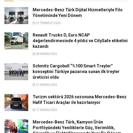
Mercedes-Benz Türk Dijital Hizmetleriyle Filo
Yönetiminde Yeni Dönem
31 TEMMUZ 2026
Renault Trucks D, Euro NCAP
değerlendirmesinde 4 yıldız ve CitySafe etiketini
kazandı
28 NISAN 2026
Schmitz Cargobull “%100 Smart Treyler”
konseptini Türkiye pazarına sunan ilk treyler
üreticisi oldu
21 NISAN 2026
Turizm sektörü 2026 sezonuna Mercedes-Benz
Hafif Ticari Araçlar ile hazırlanıyor
17 NISAN 2026
Mercedes-Benz Türk, Kamyon Ürün
Portföyündeki Yeniliklerle Güç, Verimlilik,