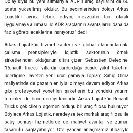
Dolayısıyla bu yeni alımlarıyla ADR’li araç sayılarını da 60
adete yükseltmiş oldular. Bu seçimlerinden dolayı Arkas
Lojistik’i ayrıca tebrik ediyor, mevzuatın tam olarak
uygulamaya alınması ile ADR araçlarının avantajlarını daha da
fazla görebileceklerine inanıyoruz” dedi.
Arkas Lojistik’in hizmet kalitesi ve global standartlardaki
çalışma prensipleriyle lojistik sektörünün örnek
şirketlerinden olduğunun altını çizen Sebastien Delepine;
“Renault Trucks, yıllardır sürdürdüğü düşük yakıt tüketimi
liderliğine ilaveten yeni ürün gamıyla Toplam Sahip Olma
maliyetinde de pazarın en iyisi olmaya devam ediyor. Arkas
gibi profesyonel yönetilen şirketlerin bu yöndeki yatırım
tercihleri de bunun en iyi kanıtıdır. Arkas Lojistik’in Renault
Trucks çekicilerin egemen olduğu bir araç filosu bulunuyor.
Böylece Arkas Lojistik, neredeyse tek markalı araç filosu ile
satış sonrası hizmetlerde de maliyet avantajı ve zaman
tasarrufu sağlayabiliyor. Öte yandan anlaşmamız itibariyle