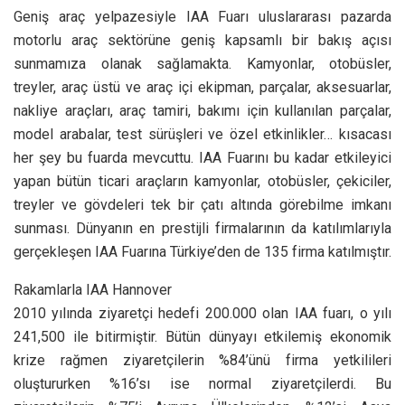
Geniş araç yelpazesiyle IAA Fuarı uluslararası pazarda
motorlu araç sektörüne geniş kapsamlı bir bakış açısı
sunmamıza olanak sağlamakta. Kamyonlar, otobüsler,
treyler, araç üstü ve araç içi ekipman, parçalar, aksesuarlar,
nakliye araçları, araç tamiri, bakımı için kullanılan parçalar,
model arabalar, test sürüşleri ve özel etkinlikler… kısacası
her şey bu fuarda mevcuttu. IAA Fuarını bu kadar etkileyici
yapan bütün ticari araçların kamyonlar, otobüsler, çekiciler,
treyler ve gövdeleri tek bir çatı altında görebilme imkanı
sunması. Dünyanın en prestijli firmalarının da katılımlarıyla
gerçekleşen IAA Fuarına Türkiye’den de 135 firma katılmıştır.
Rakamlarla IAA Hannover
2010 yılında ziyaretçi hedefi 200.000 olan IAA fuarı, o yılı
241,500 ile bitirmiştir. Bütün dünyayı etkilemiş ekonomik
krize rağmen ziyaretçilerin %84’ünü firma yetkilileri
oluştururken %16’sı ise normal ziyaretçilerdi. Bu