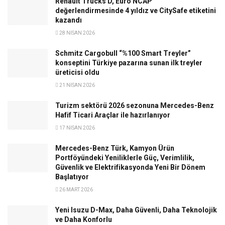
Renault Trucks D, Euro NCAP
değerlendirmesinde 4 yıldız ve CitySafe etiketini
kazandı
28 NISAN 2026
Schmitz Cargobull “%100 Smart Treyler”
konseptini Türkiye pazarına sunan ilk treyler
üreticisi oldu
21 NISAN 2026
Turizm sektörü 2026 sezonuna Mercedes-Benz
Hafif Ticari Araçlar ile hazırlanıyor
17 NISAN 2026
Mercedes-Benz Türk, Kamyon Ürün
Portföyündeki Yeniliklerle Güç, Verimlilik,
Güvenlik ve Elektrifikasyonda Yeni Bir Dönem
Başlatıyor
26 MART 2026
Yeni Isuzu D-Max, Daha Güvenli, Daha Teknolojik
ve Daha Konforlu