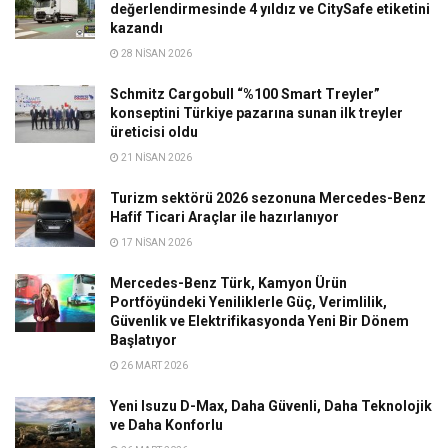
değerlendirmesinde 4 yıldız ve CitySafe etiketini
kazandı
28 NISAN 2026
Schmitz Cargobull “%100 Smart Treyler”
konseptini Türkiye pazarına sunan ilk treyler
üreticisi oldu
21 NISAN 2026
Turizm sektörü 2026 sezonuna Mercedes-Benz
Hafif Ticari Araçlar ile hazırlanıyor
17 NISAN 2026
Mercedes-Benz Türk, Kamyon Ürün
Portföyündeki Yeniliklerle Güç, Verimlilik,
Güvenlik ve Elektrifikasyonda Yeni Bir Dönem
Başlatıyor
26 MART 2026
Yeni Isuzu D-Max, Daha Güvenli, Daha Teknolojik
ve Daha Konforlu