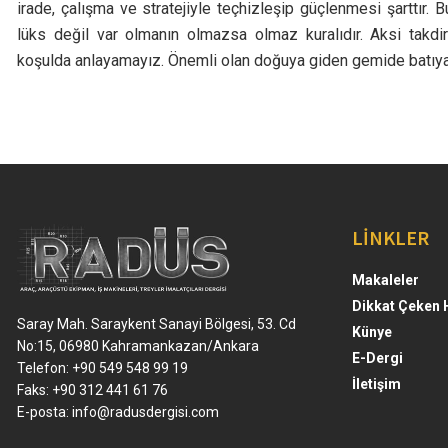
irade, çalışma ve stratejiyle teçhizleşip güçlenmesi şarttır
lüks değil var olmanın olmazsa olmaz kuralıdır. Aksi takdird
koşulda anlayamayız. Önemli olan doğuya giden gemide batıya
LİNKLER
Makaleler
Dikkat Çeken 
Saray Mah. Saraykent Sanayi Bölgesi, 53. Cd
Künye
No:15, 06980 Kahramankazan/Ankara
E-Dergi
Telefon: +90 549 548 99 19
İletişim
Faks: +90 312 441 61 76
E-posta:
info@radusdergisi.com