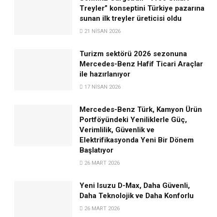
Treyler” konseptini Türkiye pazarına
sunan ilk treyler üreticisi oldu
21 NISAN 2026
Turizm sektörü 2026 sezonuna
Mercedes-Benz Hafif Ticari Araçlar
ile hazırlanıyor
17 NISAN 2026
Mercedes-Benz Türk, Kamyon Ürün
Portföyündeki Yeniliklerle Güç,
Verimlilik, Güvenlik ve
Elektrifikasyonda Yeni Bir Dönem
Başlatıyor
26 MART 2026
Yeni Isuzu D-Max, Daha Güvenli,
Daha Teknolojik ve Daha Konforlu
26 MART 2026