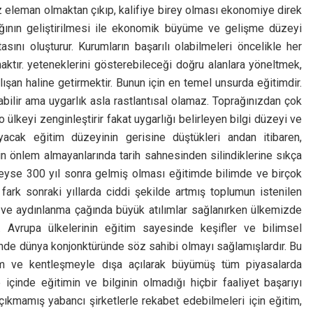
sız eleman olmaktan çıkıp, kalifiye birey olması ekonomiye direk
nağının geliştirilmesi ile ekonomik büyüme ve gelişme düzeyi
asını oluşturur. Kurumların başarılı olabilmeleri öncelikle her
aktır. yeteneklerini gösterebileceği doğru alanlara yöneltmek,
lışan haline getirmektir. Bunun için en temel unsurda eğitimdir.
olabilir ama uygarlık asla rastlantısal olamaz. Toprağınızdan çok
o ülkeyi zenginleştirir fakat uygarlığı belirleyen bilgi düzeyi ve
ayacak eğitim düzeyinin gerisine düştükleri andan itibaren,
in önlem almayanlarında tarih sahnesinden silindiklerine sıkça
eyse 300 yıl sonra gelmiş olması eğitimde bilimde ve birçok
ark sonraki yıllarda ciddi şekilde artmış toplumun istenilen
ve aydınlanma çağında büyük atılımlar sağlanırken ülkemizde
 Avrupa ülkelerinin eğitim sayesinde keşifler ve bilimsel
sinde dünya konjonktüründe söz sahibi olmayı sağlamışlardır. Bu
etim ve kentleşmeyle dışa açılarak büyümüş tüm piyasalarda
 içinde eğitimin ve bilginin olmadığı hiçbir faaliyet başarıyı
 çıkmamış yabancı şirketlerle rekabet edebilmeleri için eğitim,