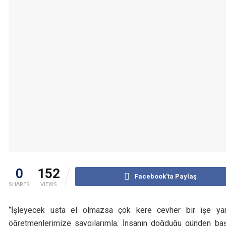
0
152
Facebook'ta Paylaş
SHARES
VIEWS
‘’İşleyecek usta el olmazsa çok kere cevher bir işe yar
öğretmenlerimize saygılarımla. İnsanın doğduğu günden ba