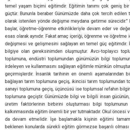
temel yaşam biçimi eğitimdir. Eğitimin tanımı çok geniş b
güçtür. Bununla beraber Günümüzde daha çok tercih edilen tan
olarak istenilen yönde değişme meydana getirme sürecidir.” 
başlar, öğretme-öğrenme etkinlikleriyle devam eder ve değer
esas olarak aynıdır. Fakat amaç içeriği, öğrenme ve öğretme iç
değişmesi ve gelişmesini sağlayan en temel güç eğitimdir. 
bilgiye olan gereksinimden oluşmuştur. Avcı-toplayıcı top
toplumuna, endüstri toplumundan günümüzün bilgi toplumuna
irdeleyen ve kullanmasını sağlayan eğitimle mümkün olmuştur
geçirmişlerdir. İnsanlık tarihinin en önemli aşamalarından 
bağlayan tarım toplumuna geçiş, ikincisi tarım toplumundan to
sanayi toplumuna geçiş, üçüncüsü ise toplumsal refahın bilgin
toplumuna geçiştir. Günümüzde bilgi ve bilgili insan gücünün
üretim faktörlerinin birbirini oluşturması bilgi toplumunun
kalkınmasında eğitim önemli bir yer tutmaktadır. Okul öncesi
da devam etmelidir. İşe başlamakla kişinin eğitimi tamam
beklenen konularda sürekli eğitim görmezse başarılı olması 