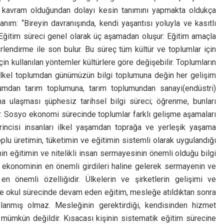
ir kavram olduğundan dolayı kesin tanımını yapmakta oldukça
ım: “Bireyin davranışında, kendi yaşantısı yoluyla ve kasıtlı
Eğitim süreci genel olarak üç aşamadan oluşur: Eğitim amaçla
lendirme ile son bulur. Bu süreç tüm kültür ve toplumlar için
in kullanılan yöntemler kültürlere göre değişebilir. Toplumların
İlkel toplumdan günümüzün bilgi toplumuna değin her gelişim
lumdan tarım toplumuna, tarım toplumundan sanayi(endüstri)
 ulaşması şüphesiz tarihsel bilgi süreci; öğrenme, bunları
. Sosyo ekonomi sürecinde toplumlar farklı gelişme aşamaları
birincisi insanları ilkel yaşamdan toprağa ve yerleşik yaşama
plu üretimin, tüketimin ve eğitimin sistemli olarak uygulandığı
in eğitimin ve nitelikli insan sermayesinin önemli olduğu bilgi
, ekonominin en önemli girdileri haline gelerek sermayenin ve
 en önemli özelliğidir. Ülkelerin ve şirketlerin gelişimi ve
 ve okul sürecinde devam eden eğitim, mesleğe atıldıktan sonra
lanmış olmaz. Mesleğinin gerektirdiği, kendisinden hizmet
mümkün değildir. Kısacası kişinin sistematik eğitim sürecine