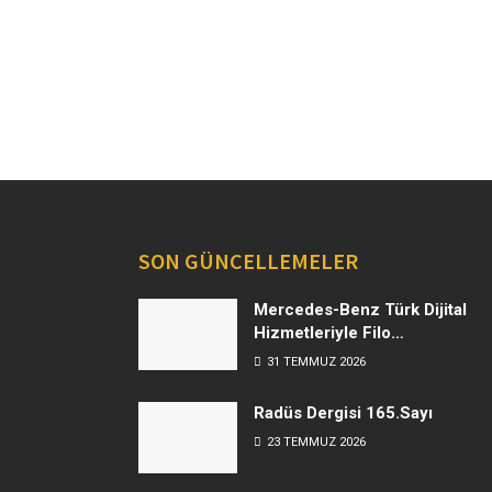
SON GÜNCELLEMELER
Mercedes-Benz Türk Dijital
Hizmetleriyle Filo
Yönetiminde Yeni Dönem
31 TEMMUZ 2026
Radüs Dergisi 165.Sayı
23 TEMMUZ 2026