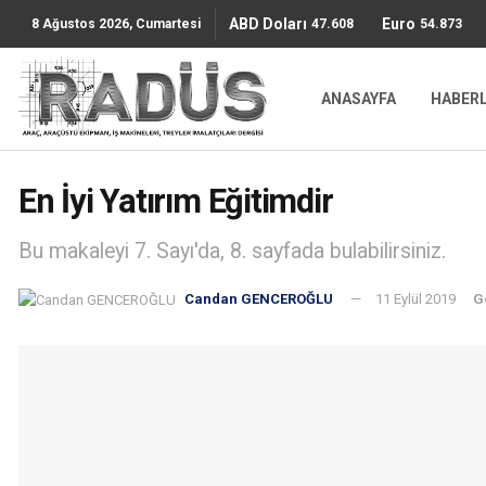
ABD Doları
Euro
47.6085
54.8736
8 Ağustos 2026, Cumartesi
ANASAYFA
HABER
En İyi Yatırım Eğitimdir
Bu makaleyi 7. Sayı'da, 8. sayfada bulabilirsiniz.
Candan GENCEROĞLU
11 Eylül 2019
G