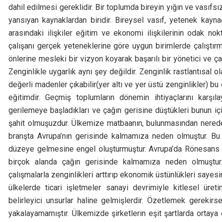
dahil edilmesi gereklidir. Bir toplumda bireyin yığın ve vasıf
yansıyan kaynaklardan biridir. Bireysel vasıf, yetenek kay
arasındaki ilişkiler eğitim ve ekonomi ilişkilerinin odak nokt
çalışanı gerçek yeteneklerine göre uygun birimlerde çalıştırm
önlerine mesleki bir vizyon koyarak başarılı bir yönetici ve ça
Zenginlikle uygarlık aynı şey değildir. Zenginlik rastlantısal 
değerli madenler çıkabilir(yer altı ve yer üstü zenginlikler) bu 
eğitimdir. Geçmiş toplumların dönemin ihtiyaçlarını karşıl
gerilemeye başladıkları ve çağın gerisine düştükleri bunun iç
şahit olmuşuzdur. Ülkemize matbaanın, bulunmasından nered
branşta Avrupa’nın gerisinde kalmamıza neden olmuştur. Bu f
düzeye gelmesine engel oluşturmuştur. Avrupa’da Rönesans 
birçok alanda çağın gerisinde kalmamıza neden olmuştur.
çalışmalarla zenginlikleri arttırıp ekonomik üstünlükleri saye
ülkelerde ticari işletmeler sanayi devrimiyle kitlesel ür
belirleyici unsurlar haline gelmişlerdir. Özetlemek gerekirse
yakalayamamıştır. Ülkemizde şirketlerin eşit şartlarda ortaya