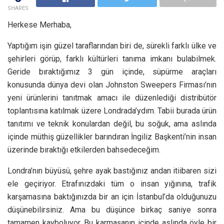
SHARES
Herkese Merhaba,
Yaptığım işin güzel taraflarından biri de, sürekli farklı ülke ve
şehirleri görüp, farklı kültürleri tanıma imkanı bulabilmek.
Geride bıraktığımız 3 gün içinde, süpürme araçları
konusunda dünya devi olan Johnston Sweepers Firması’nın
yeni ürünlerini tanıtmak amacı ile düzenlediği distribütör
toplantısına katılmak üzere Londrada’ydım. Tabii burada ürün
tanıtımı ve teknik konulardan değil, bu soğuk, ama aslında
içinde müthiş güzellikler barındıran İngiliz Başkenti’nin insan
üzerinde bıraktığı etkilerden bahsedeceğim.
Londra’nın büyüsü, şehre ayak bastığınız andan itiibaren sizi
ele geçiriyor. Etrafınızdaki tüm o insan yığınına, trafik
karşamasına baktığınızda bir an için İstanbul’da olduğunuzu
düşünebilirsiniz. Ama bu düşünce birkaç saniye sonra
tamamen kayboluyor. Bu karmaşanın içinde aslında öyle bir