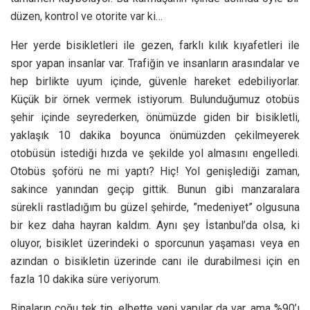
düzen, kontrol ve otorite var ki…
Her yerde bisikletleri ile gezen, farklı kılık kıyafetleri ile
spor yapan insanlar var. Trafiğin ve insanların arasındalar ve
hep birlikte uyum içinde, güvenle hareket edebiliyorlar.
Küçük bir örnek vermek istiyorum. Bulunduğumuz otobüs
şehir içinde seyrederken, önümüzde giden bir bisikletli,
yaklaşık 10 dakika boyunca önümüzden çekilmeyerek
otobüsün istediği hızda ve şekilde yol almasını engelledi.
Otobüs şoförü ne mi yaptı? Hiç! Yol genişlediği zaman,
sakince yanından geçip gittik. Bunun gibi manzaralara
sürekli rastladığım bu güzel şehirde, ”medeniyet” olgusuna
bir kez daha hayran kaldım. Aynı şey İstanbul’da olsa, ki
oluyor, bisiklet üzerindeki o sporcunun yaşaması veya en
azından o bisikletin üzerinde canı ile durabilmesi için en
fazla 10 dakika süre veriyorum.
Binaların çoğu tek tip, elbette yeni yapılar da var, ama %90’ı