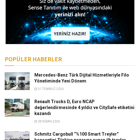
POPÜLER HABERLER
Mercedes-Benz Türk Dijital Hizmetleriyle Filo
Yönetiminde Yeni Dönem
31 TEMMUZ 2026
Renault Trucks D, Euro NCAP
değerlendirmesinde 4 yıldız ve CitySafe etiketini
kazandı
28 NISAN 2026
Schmitz Cargobull “%100 Smart Treyler”
konseptini Türkiye pazarına sunan ilk treyler