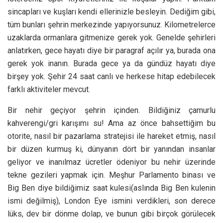
sincapları ve kuşları kendi ellerinizle besleyin. Dediğim gibi,
tüm bunları şehrin merkezinde yapıyorsunuz. Kilometrelerce
uzaklarda ormanlara gitmenize gerek yok. Genelde şehirleri
anlatırken, gece hayatı diye bir paragraf açılır ya, burada ona
gerek yok inanın. Burada gece ya da gündüz hayatı diye
birşey yok. Şehir 24 saat canlı ve herkese hitap edebilecek
farklı aktiviteler mevcut.
Bir nehir geçiyor şehrin içinden. Bildiğiniz çamurlu
kahverengi/gri karışımı su! Ama az önce bahsettiğim bu
otorite, nasıl bir pazarlama stratejisi ile hareket etmiş, nasıl
bir düzen kurmuş ki, dünyanın dört bir yanından insanlar
geliyor ve inanılmaz ücretler ödeniyor bu nehir üzerinde
tekne gezileri yapmak için. Meşhur Parlamento binası ve
Big Ben diye bildiğimiz saat kulesi(aslında Big Ben kulenin
ismi değilmiş), London Eye ismini verdikleri, son derece
lüks, dev bir dönme dolap, ve bunun gibi birçok görülecek