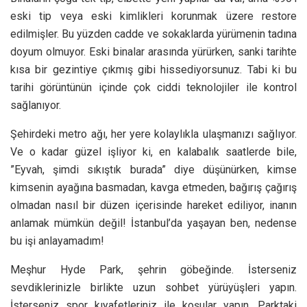
eski tip veya eski kimlikleri korunmak üzere restore
edilmişler. Bu yüzden cadde ve sokaklarda yürümenin tadına
doyum olmuyor. Eski binalar arasında yürürken, sanki tarihte
kısa bir gezintiye çıkmış gibi hissediyorsunuz. Tabi ki bu
tarihi görüntünün içinde çok ciddi teknolojiler ile kontrol
sağlanıyor.
Şehirdeki metro ağı, her yere kolaylıkla ulaşmanızı sağlıyor.
Ve o kadar güzel işliyor ki, en kalabalık saatlerde bile,
”Eyvah, şimdi sıkıştık burada” diye düşünürken, kimse
kimsenin ayağına basmadan, kavga etmeden, bağırış çağırış
olmadan nasıl bir düzen içerisinde hareket ediliyor, inanın
anlamak mümkün değil! İstanbul’da yaşayan ben, nedense
bu işi anlayamadım!
Meşhur Hyde Park, şehrin göbeğinde. İsterseniz
sevdiklerinizle birlikte uzun sohbet yürüyüşleri yapın.
İsterseniz spor kıyafetleriniz ile koşular yapın. Parktaki