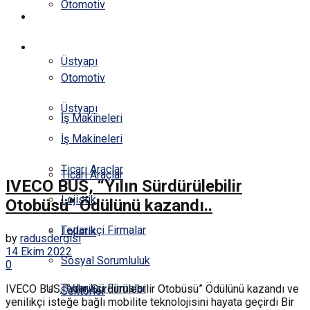
Otomotiv
KÜNYE
HABERLER
Üstyapı
Otomotiv
Üstyapı
İş Makineleri
İş Makineleri
Ticari Araçlar
Ticari Araçlar
IVECO BUS, “Yılın Sürdürülebilir
Lojistik
Otobüsü” Ödülünü kazandı..
Tedarikçi Firmalar
Lojistik
by
radusdergisi
14 Ekim 2022
Sosyal Sorumluluk
0
Tedarikçi Firmalar
IVECO BUS, “Yılın Sürdürülebilir Otobüsü” Ödülünü kazandı ve
Sektörler
yenilikçi isteğe bağlı mobilite teknolojisini hayata geçirdi Bir