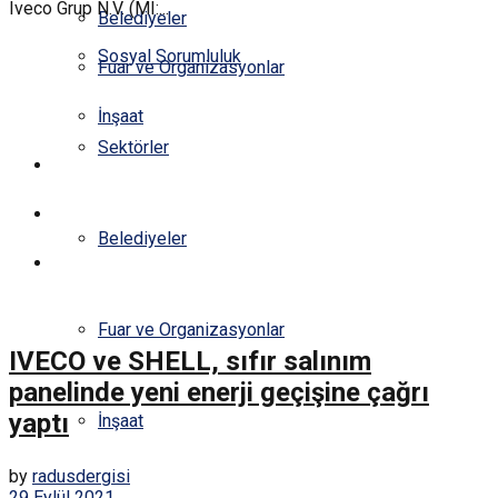
Iveco Grup N.V. (MI:...
Belediyeler
Sosyal Sorumluluk
Fuar ve Organizasyonlar
İnşaat
Sektörler
YAZARLAR
E-DERGİ
Belediyeler
İLETİŞİM
Fuar ve Organizasyonlar
IVECO ve SHELL, sıfır salınım
panelinde yeni enerji geçişine çağrı
yaptı
İnşaat
by
radusdergisi
29 Eylül 2021