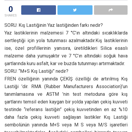
0
SHARES
SORU: Kış Lastiğinin Yaz lastiğinden farkı nedir?
Yaz lastiklerinin malzemesi 7 °C’ın altındaki sıcaklıklarda
sertleştiği için yola tutunması azalmaktadır.Kış lastiklerinin
ise, özel profillerinin yanısıra, üretildikleri Silica esaslı
malzeme daha yumuşaktır ve 7 °C’ın altındaki soğuk hava
şartlarında kuru asfalt, kar ve buzda tutunmayı artırmaktadır.
SORU: “M+S Kış Lastiği” nedir?
FREN özelliğinin yanında ÇEKİŞ özelliği de artırılmış Kış
Lastiği ’dir. RMA (Rubber Manufacturers Association)’un
tanımlamasına ve ASTM ’nin test metoduna göre kış
şartlarını temsil eden kaygan bir yolda yapılan çekiş kuvveti
testinde “referans lastiğin” çekiş kuvvetinden en az %10
daha fazla çekiş kuvveti sağlayan lastikler Kış Lastiği
sembolünün yanında M+S veya M S veya M/S işaretleri