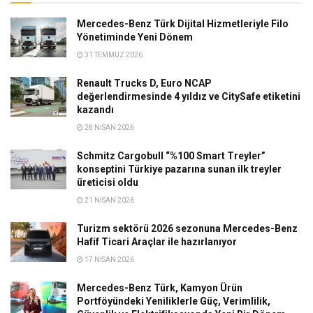
Mercedes-Benz Türk Dijital Hizmetleriyle Filo
Yönetiminde Yeni Dönem
31 TEMMUZ 2026
Renault Trucks D, Euro NCAP
değerlendirmesinde 4 yıldız ve CitySafe etiketini
kazandı
28 NISAN 2026
Schmitz Cargobull “%100 Smart Treyler”
konseptini Türkiye pazarına sunan ilk treyler
üreticisi oldu
21 NISAN 2026
Turizm sektörü 2026 sezonuna Mercedes-Benz
Hafif Ticari Araçlar ile hazırlanıyor
17 NISAN 2026
Mercedes-Benz Türk, Kamyon Ürün
Portföyündeki Yeniliklerle Güç, Verimlilik,