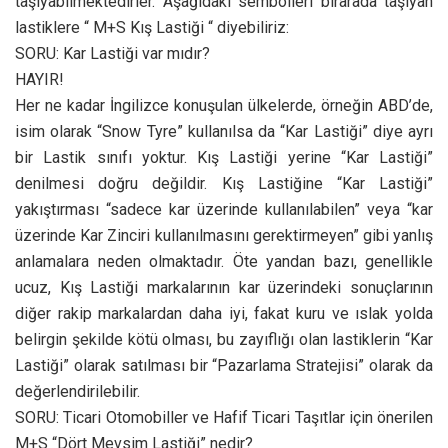
taşıyabilmektedirler. Aşağıdaki sembolleri birarada taşıyan
lastiklere “ M+S Kış Lastiği “ diyebiliriz:
SORU: Kar Lastiği var mıdır?
HAYIR!
Her ne kadar İngilizce konuşulan ülkelerde, örneğin ABD’de,
isim olarak “Snow Tyre” kullanılsa da “Kar Lastiği” diye ayrı
bir Lastik sınıfı yoktur. Kış Lastiği yerine “Kar Lastiği”
denilmesi doğru değildir. Kış Lastiğine “Kar Lastiği”
yakıştırması “sadece kar üzerinde kullanılabilen” veya “kar
üzerinde Kar Zinciri kullanılmasını gerektirmeyen” gibi yanlış
anlamalara neden olmaktadır. Öte yandan bazı, genellikle
ucuz, Kış Lastiği markalarının kar üzerindeki sonuçlarının
diğer rakip markalardan daha iyi, fakat kuru ve ıslak yolda
belirgin şekilde kötü olması, bu zayıflığı olan lastiklerin “Kar
Lastiği” olarak satılması bir “Pazarlama Stratejisi” olarak da
değerlendirilebilir.
SORU: Ticari Otomobiller ve Hafif Ticari Taşıtlar için önerilen
M+S “Dört Mevsim Lastiği” nedir?