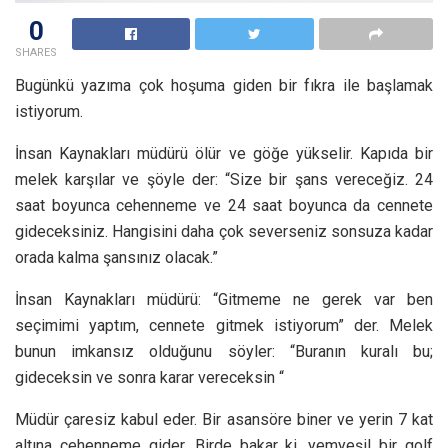
0
SHARES
Bugünkü yazıma çok hoşuma giden bir fıkra ile başlamak
istiyorum.
İnsan Kaynakları müdürü ölür ve göğe yükselir. Kapıda bir
melek karşılar ve şöyle der: “Size bir şans vereceğiz. 24
saat boyunca cehenneme ve 24 saat boyunca da cennete
gideceksiniz. Hangisini daha çok severseniz sonsuza kadar
orada kalma şansınız olacak.”
İnsan Kaynakları müdürü: “Gitmeme ne gerek var ben
seçimimi yaptım, cennete gitmek istiyorum” der. Melek
bunun imkansız olduğunu söyler: “Buranın kuralı bu;
gideceksin ve sonra karar vereceksin “
Müdür çaresiz kabul eder. Bir asansöre biner ve yerin 7 kat
altına cehenneme gider. Birde bakar ki, yemyeşil bir golf