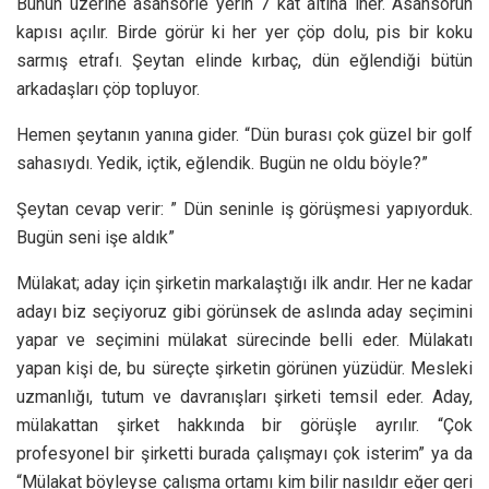
Bunun üzerine asansörle yerin 7 kat altına iner. Asansörün
kapısı açılır. Birde görür ki her yer çöp dolu, pis bir koku
sarmış etrafı. Şeytan elinde kırbaç, dün eğlendiği bütün
arkadaşları çöp topluyor.
Hemen şeytanın yanına gider. “Dün burası çok güzel bir golf
sahasıydı. Yedik, içtik, eğlendik. Bugün ne oldu böyle?”
Şeytan cevap verir: ” Dün seninle iş görüşmesi yapıyorduk.
Bugün seni işe aldık”
Mülakat; aday için şirketin markalaştığı ilk andır. Her ne kadar
adayı biz seçiyoruz gibi görünsek de aslında aday seçimini
yapar ve seçimini mülakat sürecinde belli eder. Mülakatı
yapan kişi de, bu süreçte şirketin görünen yüzüdür. Mesleki
uzmanlığı, tutum ve davranışları şirketi temsil eder. Aday,
mülakattan şirket hakkında bir görüşle ayrılır. “Çok
profesyonel bir şirketti burada çalışmayı çok isterim” ya da
“Mülakat böyleyse çalışma ortamı kim bilir nasıldır eğer geri