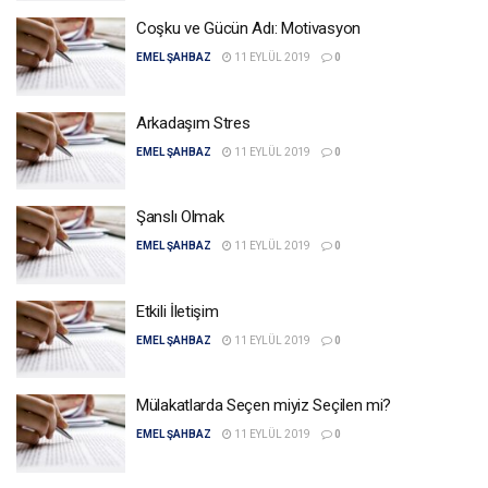
Coşku ve Gücün Adı: Motivasyon
EMEL ŞAHBAZ
11 EYLÜL 2019
0
Arkadaşım Stres
EMEL ŞAHBAZ
11 EYLÜL 2019
0
Şanslı Olmak
EMEL ŞAHBAZ
11 EYLÜL 2019
0
Etkili İletişim
EMEL ŞAHBAZ
11 EYLÜL 2019
0
Mülakatlarda Seçen miyiz Seçilen mi?
EMEL ŞAHBAZ
11 EYLÜL 2019
0