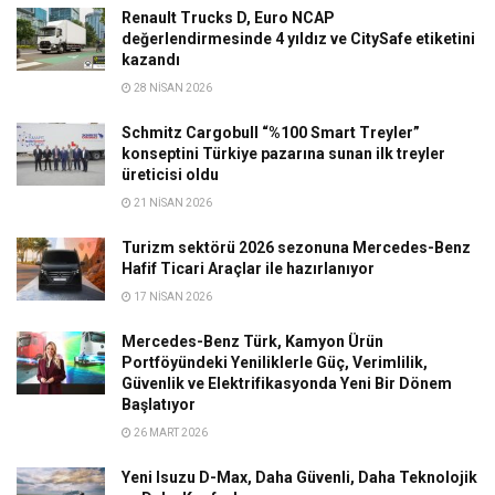
Renault Trucks D, Euro NCAP
değerlendirmesinde 4 yıldız ve CitySafe etiketini
kazandı
28 NISAN 2026
Schmitz Cargobull “%100 Smart Treyler”
konseptini Türkiye pazarına sunan ilk treyler
üreticisi oldu
21 NISAN 2026
Turizm sektörü 2026 sezonuna Mercedes-Benz
Hafif Ticari Araçlar ile hazırlanıyor
17 NISAN 2026
Mercedes-Benz Türk, Kamyon Ürün
Portföyündeki Yeniliklerle Güç, Verimlilik,
Güvenlik ve Elektrifikasyonda Yeni Bir Dönem
Başlatıyor
26 MART 2026
Yeni Isuzu D-Max, Daha Güvenli, Daha Teknolojik