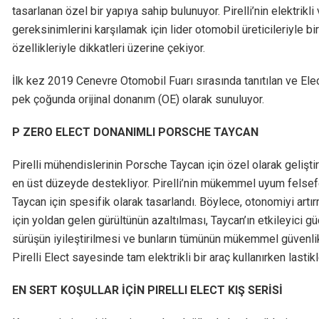
tasarlanan özel bir yapıya sahip bulunuyor. Pirelli’nin elektrikli 
gereksinimlerini karşılamak için lider otomobil üreticileriyle birl
özellikleriyle dikkatleri üzerine çekiyor.
İlk kez 2019 Cenevre Otomobil Fuarı sırasında tanıtılan ve Elec
pek çoğunda orijinal donanım (OE) olarak sunuluyor.
P ZERO ELECT DONANIMLI PORSCHE TAYCAN
Pirelli mühendislerinin Porsche Taycan için özel olarak gelişti
en üst düzeyde destekliyor. Pirelli’nin mükemmel uyum felsefe
Taycan için spesifik olarak tasarlandı. Böylece, otonomiyi ar
için yoldan gelen gürültünün azaltılması, Taycan’ın etkileyic
sürüşün iyileştirilmesi ve bunların tümünün mükemmel güvenli
Pirelli Elect sayesinde tam elektrikli bir araç kullanırken lasti
EN SERT KOŞULLAR İÇİN PIRELLI ELECT KIŞ SERİSİ