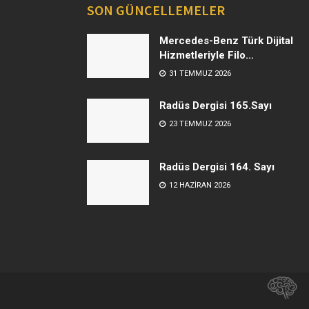
SON GÜNCELLEMELER
Mercedes-Benz Türk Dijital
Hizmetleriyle Filo
Yönetiminde Yeni Dönem
31 TEMMUZ 2026
Radüs Dergisi 165.Sayı
23 TEMMUZ 2026
Radüs Dergisi 164. Sayı
12 HAZIRAN 2026