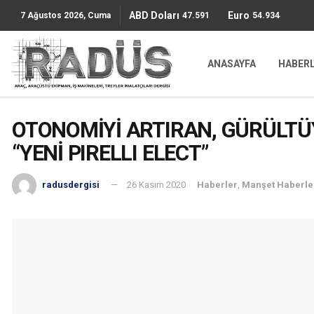
ABD Doları
Euro
47.5911
54.9344
7 Ağustos 2026, Cuma
ANASAYFA
HABER
OTONOMİYİ ARTIRAN, GÜRÜLTÜY
“YENİ PIRELLI ELECT”
radusdergisi
26 Kasım 2020
Haberler
,
Manşet Haberle