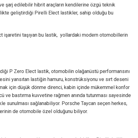
ve şarj edilebilir hibrit araçların kendilerine özgü teknik
ikte geliştirdiği Pirelli Elect lastikler, sahip olduğu bu
t işaretini taşıyan bu lastik, yollardaki modern otomobillerin
rdiği P Zero Elect lastik, otomobilin olağanüstü performansını
sini yansıtan lastiğin hamuru, konstrüksiyonu ve sırt deseni
tırmak için düşük dönme direnci, kabin içinde mükemmel konfor
i gücü ve bastırma kuvvetine rağmen anında tutunması sayesinde
kle sunulması sağlanabiliyor. Porsche Taycan seçen herkes,
klerinin de otomobile özel olduğunu biliyor.