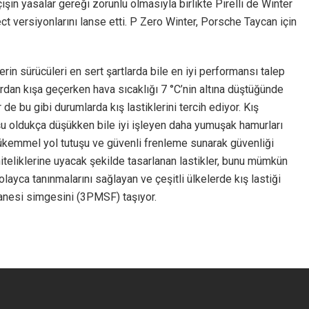
şin yasalar gereği zorunlu olmasıyla birlikte Pirelli de Winter
ct versiyonlarını lanse etti. P Zero Winter, Porsche Taycan için
lerin sürücüleri en sert şartlarda bile en iyi performansı talep
hardan kışa geçerken hava sıcaklığı 7 °C’nin altına düştüğünde
 de bu gibi durumlarda kış lastiklerini tercih ediyor. Kış
utuşu oldukça düşükken bile iyi işleyen daha yumuşak hamurları
 mükemmel yol tutuşu ve güvenli frenleme sunarak güvenliği
niteliklerine uyacak şekilde tasarlanan lastikler, bunu mümkün
olayca tanınmalarını sağlayan ve çeşitli ülkelerde kış lastiği
tanesi simgesini (3PMSF) taşıyor.