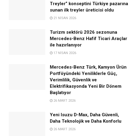
Treyler” konseptini Türkiye pazarına
sunan ilk treyler üreticisi oldu
21 NISAN 2026
Turizm sektörü 2026 sezonuna
Mercedes-Benz Hafif Ticari Araçlar
ile hazırlanıyor
17 NISAN 2026
Mercedes-Benz Türk, Kamyon Ürün
Portföyündeki Yeniliklerle Güç,
Verimlilik, Güvenlik ve
Elektrifikasyonda Yeni Bir Dönem
Başlatıyor
26 MART 2026
Yeni Isuzu D-Max, Daha Güvenli,
Daha Teknolojik ve Daha Konforlu
26 MART 2026